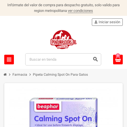
Infórmate del valor de compra para despacho gratuito, solo valido para
region metropolitana
ver condiciones
person
Iniciar sesión
0
view_headline
search
chevron_right
chevron_right
Farmacia
Pipeta Calming Spot On Para Gatos