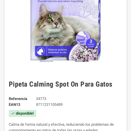
Pipeta Calming Spot On Para Gatos
Referencia
34773
EAN13
8711231105489
disponible!
check
Calma de forma natural y efectiva, reduciendo los problemas de
comportamiento en gatos de todas las razas y edades.