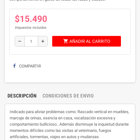
$15.490
Impuestos incluidos
shopping_cart
remove
add
AÑADIR AL CARRITO
COMPARTIR
DESCRIPCIÓN
CONDICIONES DE ENVIO
Indicado para aliviar problemas como: Rascado vertical en muebles,
marcaje de orinas, esencia en casa, vocalización excesiva y
comportamiento bullicioso.. Además disminuye la inquietud durante
momentos difíciles como las visitas al veterinario, fuegos
artificiales, tormentas, viajes en autos y mudanzas.