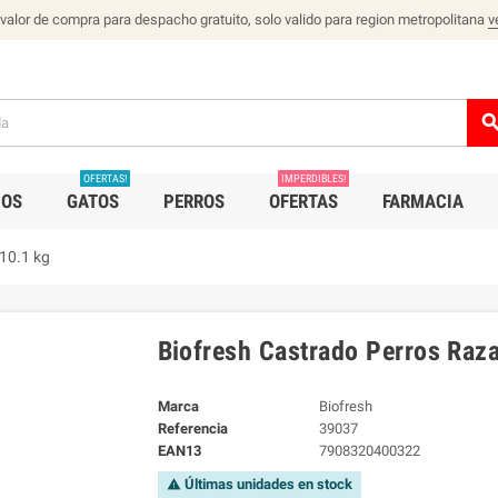
 valor de compra para despacho gratuito, solo valido para region metropolitana
v
sear
OFERTAS!
IMPERDIBLES!
IOS
GATOS
PERROS
OFERTAS
FARMACIA
10.1 kg
Biofresh Castrado Perros Raz
Marca
Biofresh
Referencia
39037
EAN13
7908320400322
Últimas unidades en stock
warning