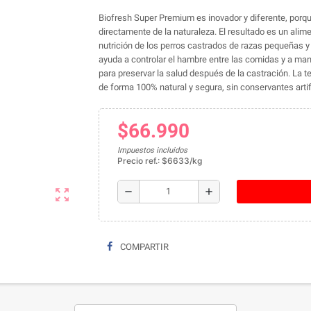
Biofresh Super Premium es inovador y diferente, porque
directamente de la naturaleza. El resultado es un alim
nutrición de los perros castrados de razas pequeñas y
ayuda a controlar el hambre entre las comidas y a man
para preservar la salud después de la castración. La t
de forma 100% natural y segura, sin conservantes artif
$66.990
Impuestos incluidos
Precio ref.: $6633/kg
remove
add
zoom_out_map
COMPARTIR