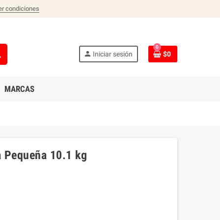
er condiciones
0
ch
person
Iniciar sesión
$0
MARCAS
a Pequeña 10.1 kg