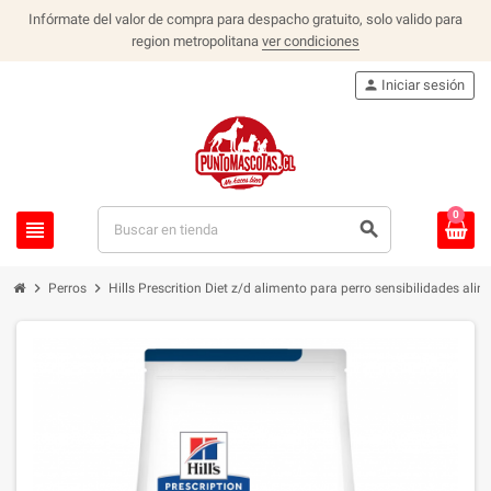
Infórmate del valor de compra para despacho gratuito, solo valido para
region metropolitana
ver condiciones
person
Iniciar sesión
0
view_headline
search
chevron_right
chevron_right
Perros
Hills Prescrition Diet z/d alimento para perro sensibilidades ali