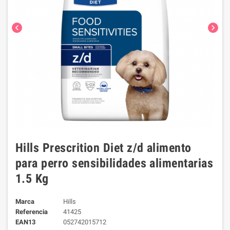
chevron_left
chevron_right
Hills Prescrition Diet z/d alimento
para perro sensibilidades alimentarias
1.5 Kg
Marca
Hills
Referencia
41425
EAN13
052742015712