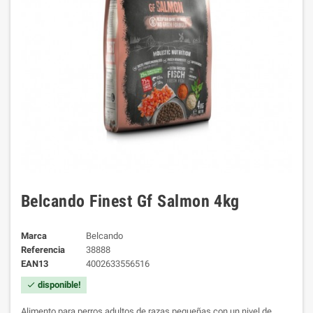
Belcando Finest Gf Salmon 4kg
Marca
Belcando
Referencia
38888
EAN13
4002633556516
disponible!
check
Alimento para perros adultos de razas pequeñas con un nivel de