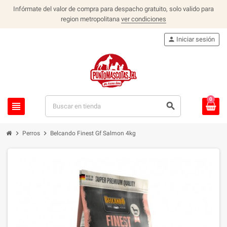
Infórmate del valor de compra para despacho gratuito, solo valido para
region metropolitana
ver condiciones
person
Iniciar sesión
0
view_headline
search
chevron_right
chevron_right
Perros
Belcando Finest Gf Salmon 4kg