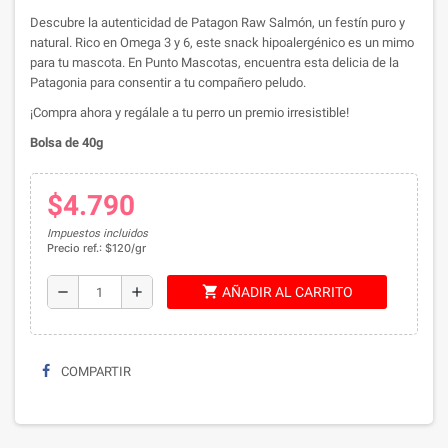
Descubre la autenticidad de Patagon Raw Salmón, un festín puro y
natural. Rico en Omega 3 y 6, este snack hipoalergénico es un mimo
para tu mascota. En Punto Mascotas, encuentra esta delicia de la
Patagonia para consentir a tu compañero peludo.
¡Compra ahora y regálale a tu perro un premio irresistible!
Bolsa de 40g
$4.790
Impuestos incluidos
Precio ref.: $120/gr
shopping_cart
remove
add
AÑADIR AL CARRITO
COMPARTIR