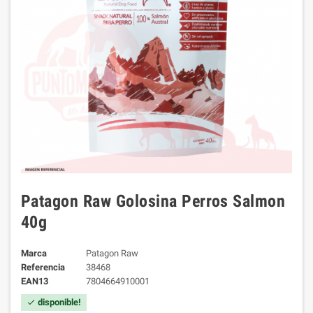
Patagon Raw Golosina Perros Salmon
40g
Marca
Patagon Raw
Referencia
38468
EAN13
7804664910001
disponible!
check