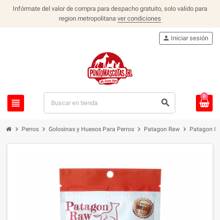
Infórmate del valor de compra para despacho gratuito, solo valido para
region metropolitana
ver condiciones
person
Iniciar sesión
0
view_headline
search
chevron_right
chevron_right
chevron_right
chevron_right
Perros
Golosinas y Huesos Para Perros
Patagon Raw
Patagon Ra