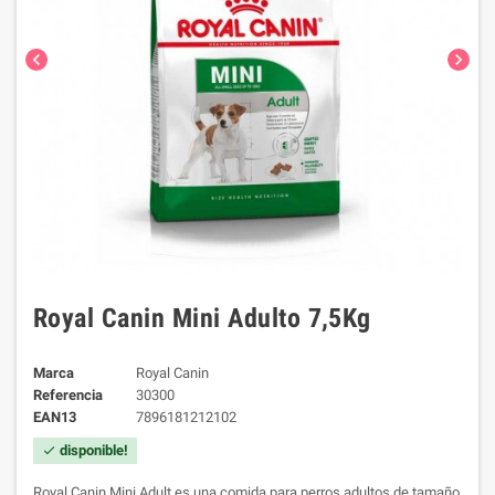
chevron_left
chevron_right
Royal Canin Mini Adulto 7,5Kg
Marca
Royal Canin
Referencia
30300
EAN13
7896181212102
disponible!
check
Royal Canin Mini Adult es una comida para perros adultos de tamaño