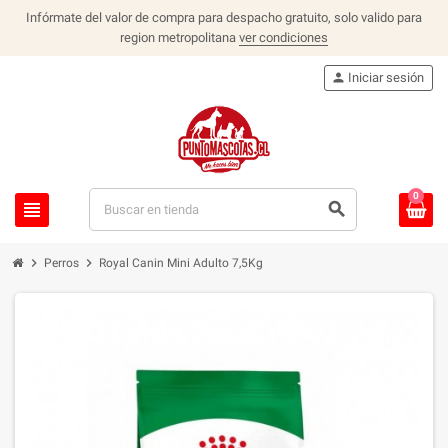
Infórmate del valor de compra para despacho gratuito, solo valido para
region metropolitana
ver condiciones
person
Iniciar sesión
0
view_headline
search
chevron_right
chevron_right
Perros
Royal Canin Mini Adulto 7,5Kg