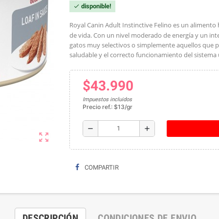
disponible!
check
Royal Canin Adult Instinctive Felino es un aliment
de vida.
Con un nivel moderado de energía y un inte
gatos muy selectivos o simplemente aquellos que 
saludable y el correcto funcionamiento del sistema 
$43.990
Impuestos incluidos
Precio ref.: $13/gr
remove
add
zoom_out_map
COMPARTIR
DESCRIPCIÓN
CONDICIONES DE ENVIO