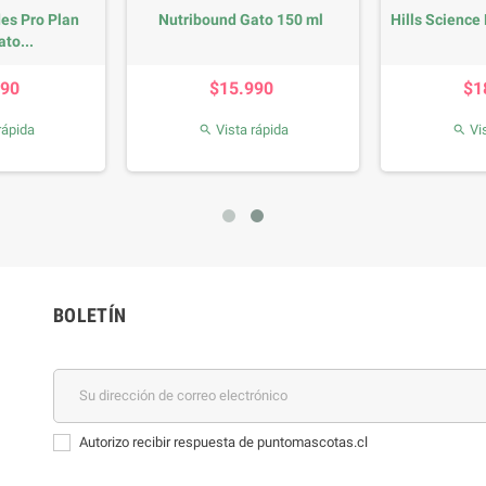
es Pro Plan
Nutribound Gato 150 ml
Hills Science 
to...
recio
Precio
990
$15.990
$1
rápida
Vista rápida
Vis


BOLETÍN
Autorizo recibir respuesta de puntomascotas.cl