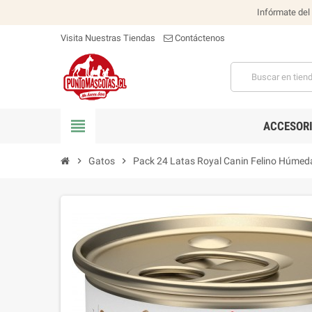
Infórmate del
Visita Nuestras Tiendas
Contáctenos
view_headline
ACCESOR
chevron_right
Gatos
chevron_right
Pack 24 Latas Royal Canin Felino Húmeda 