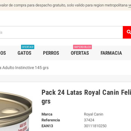
 valor de compra para despacho gratuito, solo valido para region metropolitana
v
sear
OFERTAS!
IMPERDIBLES!
IOS
GATOS
PERROS
OFERTAS
FARMACIA
Adulto Instinctive 145 grs
Pack 24 Latas Royal Canin Fel
grs
Marca
Royal Canin
Referencia
37424
EAN13
30111810250