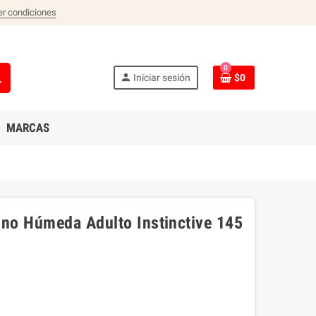
er condiciones
0
ch
person
Iniciar sesión
$0
MARCAS
ino Húmeda Adulto Instinctive 145