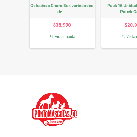
usse Carne
Golosinas Churu Box variedades
Pack 15 Unidad
s
de...
Pouch Ga
se
Precio
Precio
P
0%
$38.990
$20.
da
Vista rápida
Vista 

