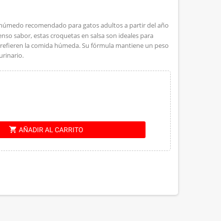
o húmedo recomendado para gatos adultos a partir del año
nso sabor, estas croquetas en salsa son ideales para
prefieren la comida húmeda.
Su fórmula mantiene un peso
urinario.
shopping_cart
AÑADIR AL CARRITO