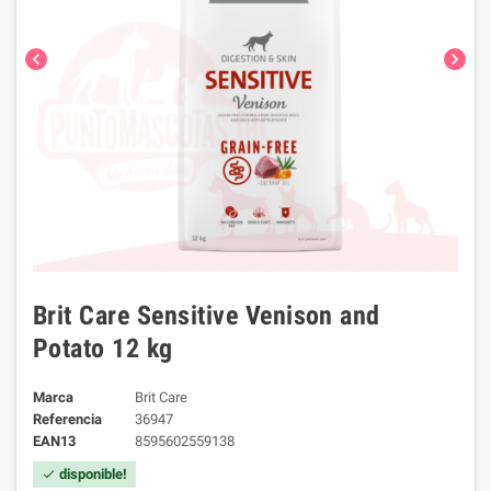
chevron_left
chevron_right
Brit Care Sensitive Venison and
Potato 12 kg
Marca
Brit Care
Referencia
36947
EAN13
8595602559138
disponible!
check