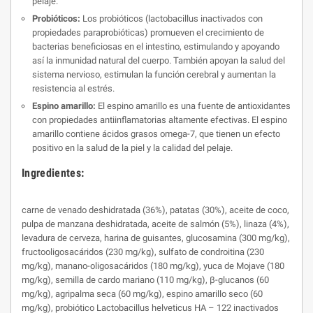
pelaje.
Probióticos:
Los probióticos (lactobacillus inactivados con
propiedades paraprobióticas) promueven el crecimiento de
bacterias beneficiosas en el intestino, estimulando y apoyando
así la inmunidad natural del cuerpo. También apoyan la salud del
sistema nervioso, estimulan la función cerebral y aumentan la
resistencia al estrés.
Espino amarillo:
El espino amarillo es una fuente de antioxidantes
con propiedades antiinflamatorias altamente efectivas. El espino
amarillo contiene ácidos grasos omega-7, que tienen un efecto
positivo en la salud de la piel y la calidad del pelaje.
Ingredientes:
carne de venado deshidratada (36%), patatas (30%), aceite de coco,
pulpa de manzana deshidratada, aceite de salmón (5%), linaza (4%),
levadura de cerveza, harina de guisantes, glucosamina (300 mg/kg),
fructooligosacáridos (230 mg/kg), sulfato de condroitina (230
mg/kg), manano-oligosacáridos (180 mg/kg), yuca de Mojave (180
mg/kg), semilla de cardo mariano (110 mg/kg), β-glucanos (60
mg/kg), agripalma seca (60 mg/kg), espino amarillo seco (60
mg/kg), probiótico Lactobacillus helveticus HA – 122 inactivados