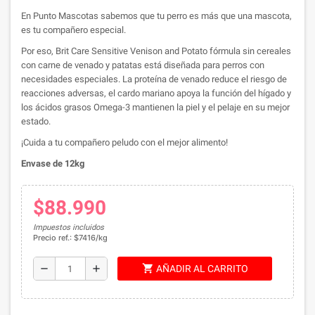
En Punto Mascotas sabemos que tu perro es más que una mascota,
es tu compañero especial.
Por eso, Brit Care Sensitive Venison and Potato fórmula sin cereales
con carne de venado y patatas está diseñada para perros con
necesidades especiales. La proteína de venado reduce el riesgo de
reacciones adversas, el cardo mariano apoya la función del hígado y
los ácidos grasos Omega-3 mantienen la piel y el pelaje en su mejor
estado.
¡Cuida a tu compañero peludo con el mejor alimento!
Envase de 12kg
$88.990
Impuestos incluidos
Precio ref.: $7416/kg
shopping_cart
remove
add
AÑADIR AL CARRITO