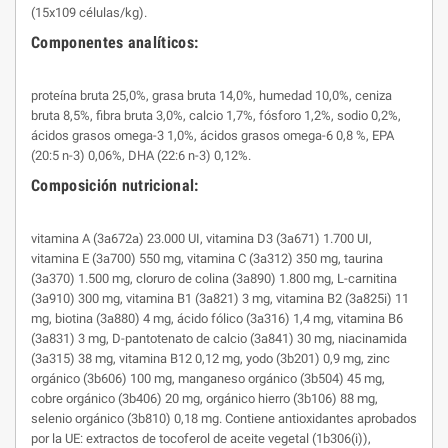
(15x109 células/kg).
Componentes analíticos:
proteína bruta 25,0%, grasa bruta 14,0%, humedad 10,0%, ceniza
bruta 8,5%, fibra bruta 3,0%, calcio 1,7%, fósforo 1,2%, sodio 0,2%,
ácidos grasos omega-3 1,0%, ácidos grasos omega-6 0,8 %, EPA
(20:5 n-3) 0,06%, DHA (22:6 n-3) 0,12%.
Composición nutricional:
vitamina A (3a672a) 23.000 UI, vitamina D3 (3a671) 1.700 UI,
vitamina E (3a700) 550 mg, vitamina C (3a312) 350 mg, taurina
(3a370) 1.500 mg, cloruro de colina (3a890) 1.800 mg, L-carnitina
(3a910) 300 mg, vitamina B1 (3a821) 3 mg, vitamina B2 (3a825i) 11
mg, biotina (3a880) 4 mg, ácido fólico (3a316) 1,4 mg, vitamina B6
(3a831) 3 mg, D-pantotenato de calcio (3a841) 30 mg, niacinamida
(3a315) 38 mg, vitamina B12 0,12 mg, yodo (3b201) 0,9 mg, zinc
orgánico (3b606) 100 mg, manganeso orgánico (3b504) 45 mg,
cobre orgánico (3b406) 20 mg, orgánico hierro (3b106) 88 mg,
selenio orgánico (3b810) 0,18 mg. Contiene antioxidantes aprobados
por la UE: extractos de tocoferol de aceite vegetal (1b306(i)),