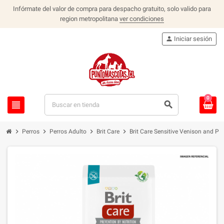
Infórmate del valor de compra para despacho gratuito, solo valido para
region metropolitana
ver condiciones
person
Iniciar sesión
0
view_headline
search
chevron_right
chevron_right
chevron_right
chevron_right
Perros
Perros Adulto
Brit Care
Brit Care Sensitive Venison and Po