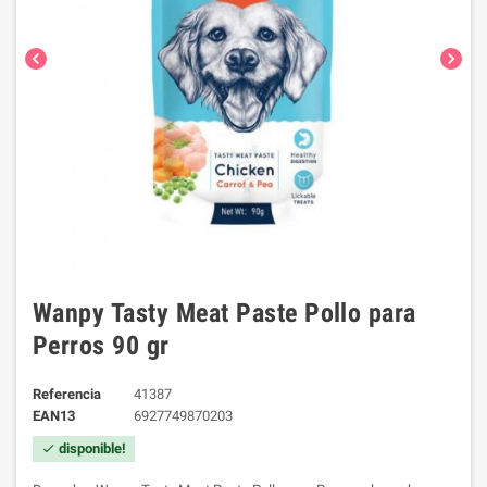
chevron_left
chevron_right
Wanpy Tasty Meat Paste Pollo para
Perros 90 gr
Referencia
41387
EAN13
6927749870203
disponible!
check