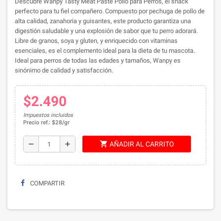
Descubre Wanpy Tasty Meat Paste Pollo para Perros, el snack
perfecto para tu fiel compañero. Compuesto por pechuga de pollo de
alta calidad, zanahoria y guisantes, este producto garantiza una
digestión saludable y una explosión de sabor que tu perro adorará.
Libre de granos, soya y gluten, y enriquecido con vitaminas
esenciales, es el complemento ideal para la dieta de tu mascota.
Ideal para perros de todas las edades y tamaños, Wanpy es
sinónimo de calidad y satisfacción.
$2.490
Impuestos incluidos
Precio ref.: $28/gr
shopping_cart
remove
add
AÑADIR AL CARRITO
COMPARTIR