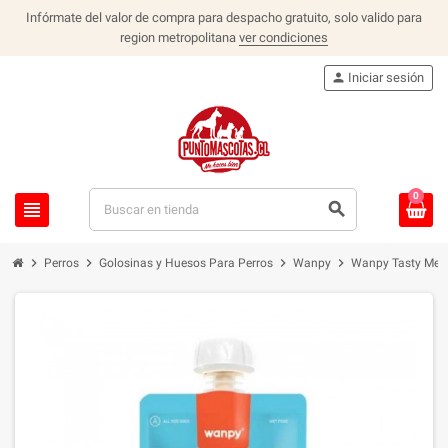
Infórmate del valor de compra para despacho gratuito, solo valido para
region metropolitana
ver condiciones
person
Iniciar sesión
0
view_headline
search
chevron_right
chevron_right
chevron_right
chevron_right
Perros
Golosinas y Huesos Para Perros
Wanpy
Wanpy Tasty Meat 