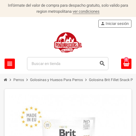
Infórmate del valor de compra para despacho gratuito, solo valido para
region metropolitana
ver condiciones
person
Iniciar sesión
0
view_headline
search
chevron_right
chevron_right
chevron_right
Perros
Golosinas y Huesos Para Perros
Golosina Brit Fillet Snack Po