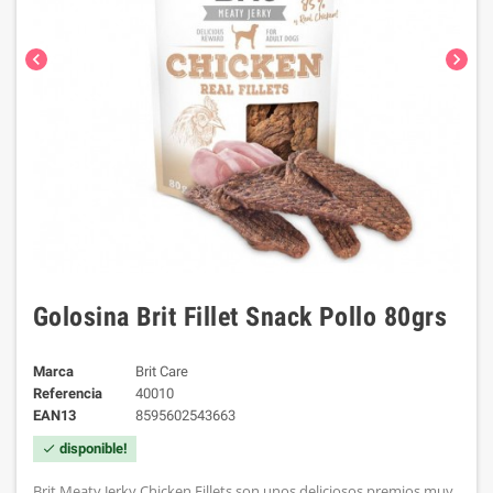
chevron_left
chevron_right
Golosina Brit Fillet Snack Pollo 80grs
Marca
Brit Care
Referencia
40010
EAN13
8595602543663
disponible!
check
Brit Meaty Jerky Chicken Fillets son unos deliciosos premios muy