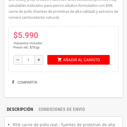
saludables indicados para perros adultos formulados con 85%
carne de pollo (fuentes de proteínas de alta calidad) y extracto de
romero (antioxidante natural).
$5.990
Impuestos incluidos
Precio ref.: $75/gr
shopping_cart
remove
add
AÑADIR AL CARRITO
COMPARTIR
DESCRIPCIÓN
CONDICIONES DE ENVIO
85% carne de pollo real - fuentes de proteínas de alta