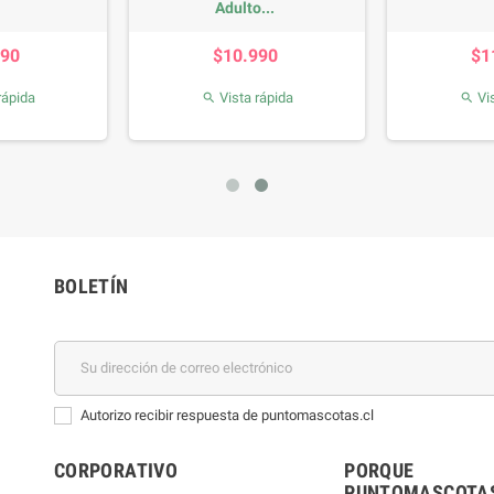
Pouch...
Beaphar
Precio
Precio
$18.990
$5.490
Vista rápida
Vista rápida


BOLETÍN
Autorizo recibir respuesta de puntomascotas.cl
CORPORATIVO
PORQUE
PUNTOMASCOTAS