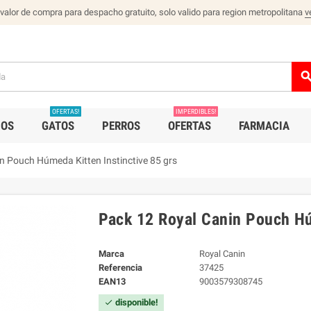
 valor de compra para despacho gratuito, solo valido para region metropolitana
v
sear
OFERTAS!
IMPERDIBLES!
IOS
GATOS
PERROS
OFERTAS
FARMACIA
n Pouch Húmeda Kitten Instinctive 85 grs
Pack 12 Royal Canin Pouch Húm
Marca
Royal Canin
Referencia
37425
EAN13
9003579308745
disponible!
check