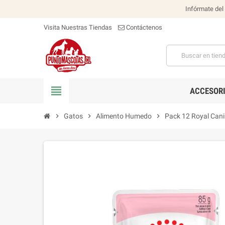
Infórmate del
Visita Nuestras Tiendas
Contáctenos
view_headline
ACCESOR
chevron_right
Gatos
chevron_right
Alimento Humedo
chevron_right
Pack 12 Royal Cani