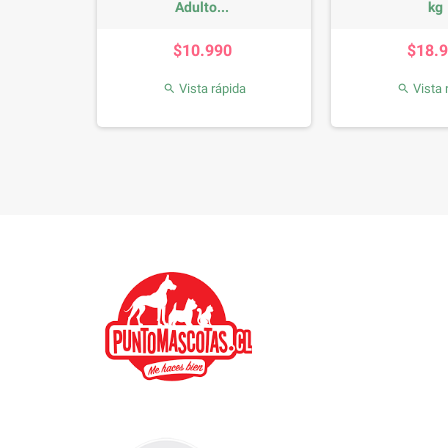
Nourish...
Pouch...
Precio
Precio
$31.990
$17.990
Vista rápida
Vista rápida

