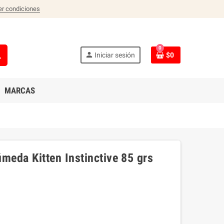
er condiciones
0
ch
person
Iniciar sesión
$0
MARCAS
eda Kitten Instinctive 85 grs