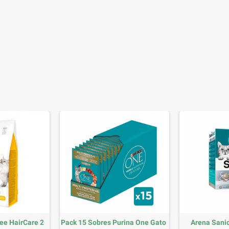
no
Pack 12 Royal Canin Felino
Golosinas Calming Fe