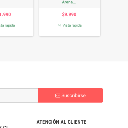
Adulto...
kg
Precio
Prec
$10.990
$18.99
Vista rápida
Vista rápi


Suscribirse
ATENCIÓN AL CLIENTE
.CL