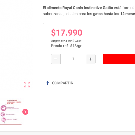
El alimento Royal Canin Instinctive Gatito
está formul
saborizadas, ideales para los
gatos hasta los 12 mese
$17.990
Impuestos incluidos
Precio ref.: $18/gr
remove
add
zoom_out_map
COMPARTIR
chevron_right