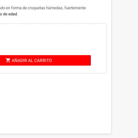
ado en forma de croquetas húmedas, fuertemente
s de edad
.
shopping_cart
AÑADIR AL CARRITO