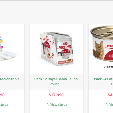
Accion triple
Pack 12 Royal Canin Felino
Pack 24 Lat
..
Pouch...
Fel
recio
Precio
990
$17.990
$4
rápida
Vista rápida
Vis

