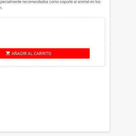
specialmente recomendados como soporte al animal en los
n.
shopping_cart
AÑADIR AL CARRITO