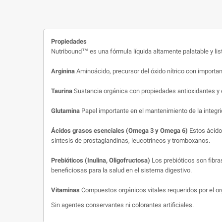
Propiedades
Nutribound™ es una fórmula líquida altamente palatable y list
Arginina
Aminoácido, precursor del óxido nítrico con important
Taurina
Sustancia orgánica con propiedades antioxidantes y e
Glutamina
Papel importante en el mantenimiento de la integrid
Ácidos grasos esenciales (Omega 3 y Omega 6)
Estos ácidos
síntesis de prostaglandinas, leucotrineos y tromboxanos.
Prebióticos (Inulina, Oligofructosa)
Los prebióticos son fibra
beneficiosas para la salud en el sistema digestivo.
Vitaminas
Compuestos orgánicos vitales requeridos por el o
Sin agentes conservantes ni colorantes artificiales.