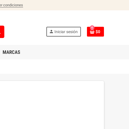
er condiciones
0
ch
person
Iniciar sesión
$0
MARCAS