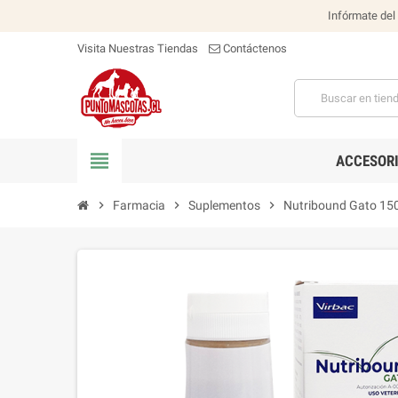
Infórmate del
Visita Nuestras Tiendas
Contáctenos
view_headline
ACCESOR
chevron_right
Farmacia
chevron_right
Suplementos
chevron_right
Nutribound Gato 15