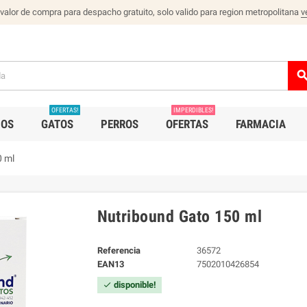
 valor de compra para despacho gratuito, solo valido para region metropolitana
v
sear
OFERTAS!
IMPERDIBLES!
IOS
GATOS
PERROS
OFERTAS
FARMACIA
0 ml
Nutribound Gato 150 ml
Referencia
36572
EAN13
7502010426854
disponible!
check