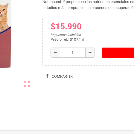
Nutribound™ proporciona los nutrientes esenciales e
estadíos más tempranos, en procesos de recuperació
$15.990
Impuestos incluidos
Precio ref.: $107/ml
remove
add
COMPARTIR
zoom_out_map