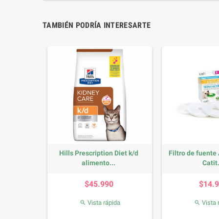
TAMBIÉN PODRÍA INTERESARTE
in Felino
Hills Prescription Diet k/d
Filtro de fuente 
alimento...
Catit.
io
Precio
P
0
$45.990
$14.
da
Vista rápida
Vista 

