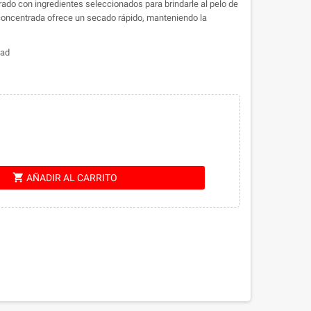
ado con ingredientes seleccionados para brindarle al pelo de
concentrada ofrece un secado rápido, manteniendo la
dad
shopping_cart
AÑADIR AL CARRITO