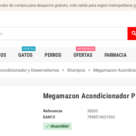
 valor de compra para despacho gratuito, solo valido para region metropolitana
v
sear
OFERTAS!
IMPERDIBLES!
IOS
GATOS
PERROS
OFERTAS
FARMACIA
condicionador y Desenredantes
chevron_right
Shampoo
chevron_right
Megamazon Acondicio
Megamazon Acondicionador Pu
Referencia
38303
EAN13
7898574021933
disponible!
check