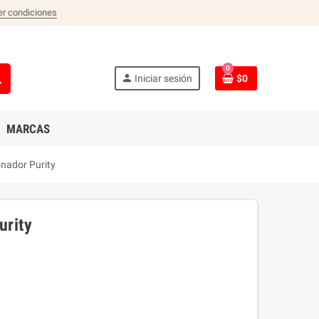
er condiciones
0
ch
person
Iniciar sesión
$0
MARCAS
nador Purity
rity