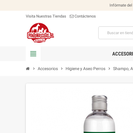
Infórmate del
Visita Nuestras Tiendas
Contáctenos
view_headline
ACCESOR
chevron_right
Accesorios
chevron_right
Higiene y Aseo Perros
chevron_right
Shampo, A