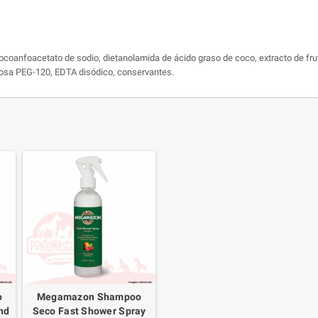
cocoanfoacetato de sodio, dietanolamida de ácido graso de coco, extracto de fruta
ucosa PEG-120, EDTA disódico, conservantes.
o
Megamazon Shampoo
nd
Seco Fast Shower Spray