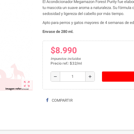
El Acondicionador Megamazon Forest Purity fue elabor
tu mascota un suave aroma a naturaleza. Su fórmula 
sedosidad y ligereza del cabello por más tiempo.
Apto para perros y gatos mayores de 4 semanas de e
Envase de 280 ml.
$8.990
Impuestos incluidos
Precio ref.: $32/ml
remove
add
zoom_out_map
COMPARTIR