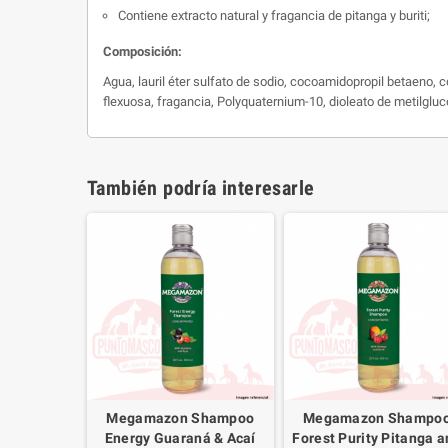
Contiene extracto natural y fragancia de pitanga y buriti;
Composición:
Agua, lauril éter sulfato de sodio, cocoamidopropil betaeno, 
flexuosa, fragancia, Polyquaternium-10, dioleato de metilgl
También podría interesarle
Megamazon Shampoo
Megamazon Shampo
Energy Guaraná & Acaí
Forest Purity Pitanga a