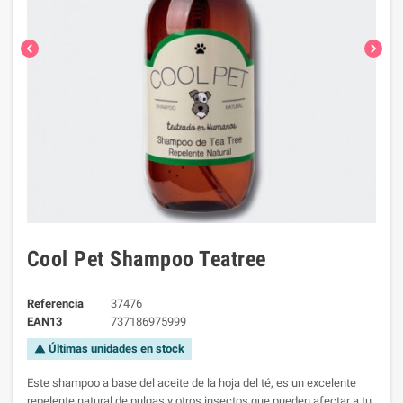
chevron_left
chevron_right
Cool Pet Shampoo Teatree
Referencia
37476
EAN13
737186975999
Últimas unidades en stock
warning
Este shampoo a base del aceite de la hoja del té, es un excelente
repelente natural de pulgas y otros insectos que pueden afectar a tu