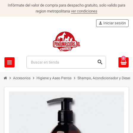
Infórmate del valor de compra para despacho gratuito, solo valido para
region metropolitana
ver condiciones
person
Iniciar sesión
0
view_headline
search
chevron_right
chevron_right
chevron_right
Accesorios
Higiene y Aseo Perros
Shampo, Acondicionador y Desenr