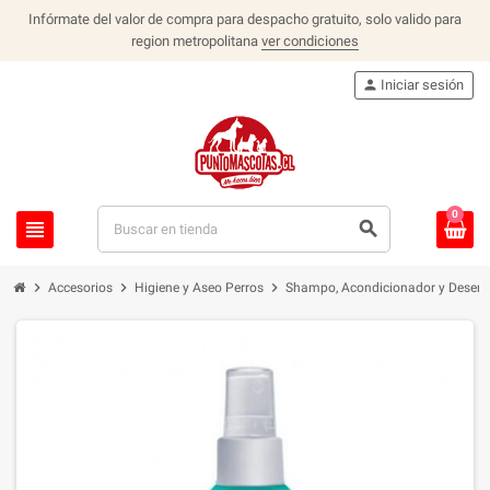
Infórmate del valor de compra para despacho gratuito, solo valido para
region metropolitana
ver condiciones
person
Iniciar sesión
0
view_headline
search
chevron_right
chevron_right
chevron_right
Accesorios
Higiene y Aseo Perros
Shampo, Acondicionador y Desenr