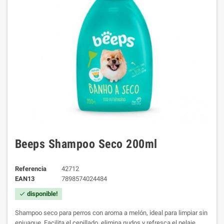
Beeps Shampoo Seco 200ml
Referencia
42712
EAN13
7898574024484
disponible!
check
Shampoo seco para perros con aroma a melón, ideal para limpiar sin
enjuague. Facilita el cepillado, elimina nudos y refresca el pelaje.