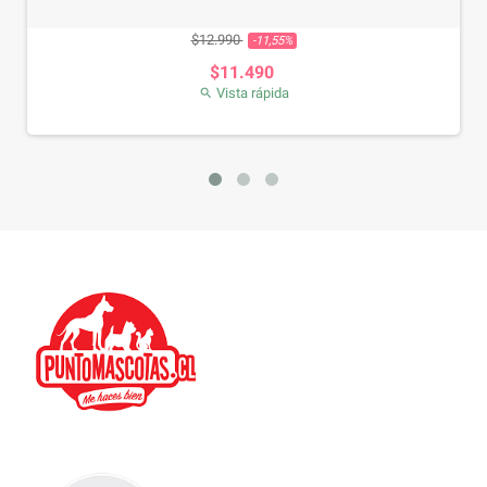
Precio base
Precio
$12.990
-11,55%
$11.490
Vista rápida
