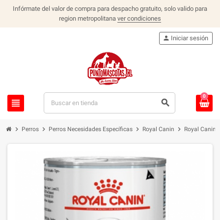
Infórmate del valor de compra para despacho gratuito, solo valido para
region metropolitana
ver condiciones
person
Iniciar sesión
0
view_headline
search
chevron_right
chevron_right
chevron_right
chevron_right
Perros
Perros Necesidades Específicas
Royal Canin
Royal Canin 