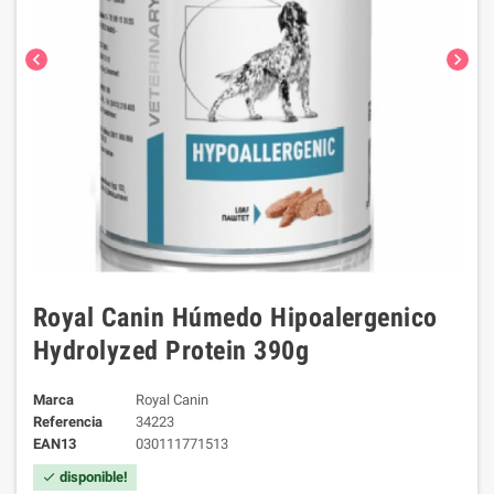
chevron_left
chevron_right
Royal Canin Húmedo Hipoalergenico
Hydrolyzed Protein 390g
Marca
Royal Canin
Referencia
34223
EAN13
030111771513
disponible!
check