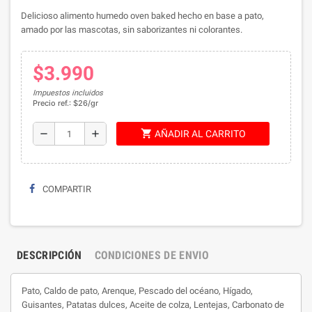
Delicioso alimento humedo oven baked hecho en base a pato,
amado por las mascotas, sin saborizantes ni colorantes.
$3.990
Impuestos incluidos
Precio ref.: $26/gr
shopping_cart
remove
add
AÑADIR AL CARRITO
COMPARTIR
DESCRIPCIÓN
CONDICIONES DE ENVIO
Pato, Caldo de pato, Arenque, Pescado del océano, Hígado,
Guisantes, Patatas dulces, Aceite de colza, Lentejas, Carbonato de