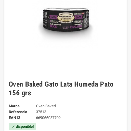
Oven Baked Gato Lata Humeda Pato
156 grs
Marca
Oven Baked
Referencia
37513
EAN13
669066087709
disponible!
check