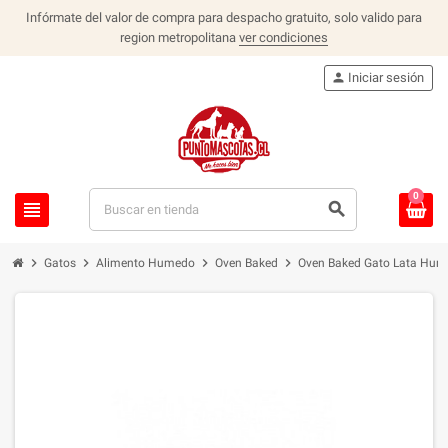
Infórmate del valor de compra para despacho gratuito, solo valido para
region metropolitana
ver condiciones
person
Iniciar sesión
0
view_headline
search
chevron_right
chevron_right
chevron_right
chevron_right
Gatos
Alimento Humedo
Oven Baked
Oven Baked Gato Lata Hum