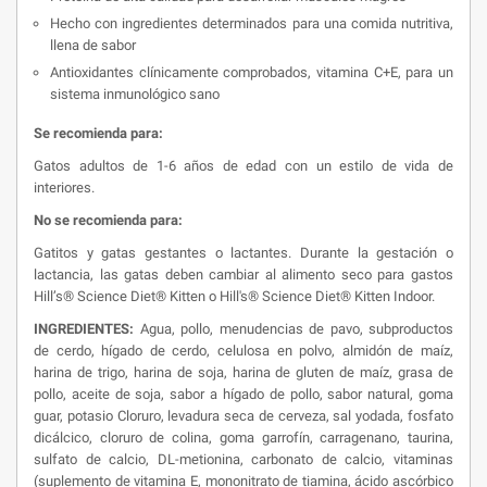
Hecho con ingredientes determinados para una comida nutritiva,
llena de sabor
Antioxidantes clínicamente comprobados, vitamina C+E, para un
sistema inmunológico sano
Se recomienda para:
Gatos adultos de 1-6 años de edad con un estilo de vida de
interiores.
No se recomienda para:
Gatitos y gatas gestantes o lactantes. Durante la gestación o
lactancia, las gatas deben cambiar al alimento seco para gastos
Hill’s® Science Diet® Kitten o Hill's® Science Diet® Kitten Indoor.
INGREDIENTES:
Agua, pollo, menudencias de pavo, subproductos
de cerdo, hígado de cerdo, celulosa en polvo, almidón de maíz,
harina de trigo, harina de soja, harina de gluten de maíz, grasa de
pollo, aceite de soja, sabor a hígado de pollo, sabor natural, goma
guar, potasio Cloruro, levadura seca de cerveza, sal yodada, fosfato
dicálcico, cloruro de colina, goma garrofín, carragenano, taurina,
sulfato de calcio, DL-metionina, carbonato de calcio, vitaminas
(suplemento de vitamina E, mononitrato de tiamina, ácido ascórbico