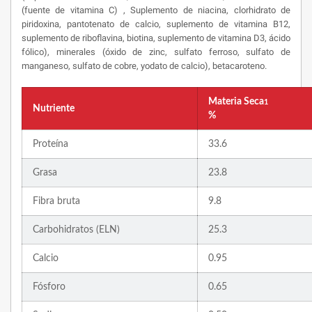
(fuente de vitamina C) , Suplemento de niacina, clorhidrato de
piridoxina, pantotenato de calcio, suplemento de vitamina B12,
suplemento de riboflavina, biotina, suplemento de vitamina D3, ácido
fólico), minerales (óxido de zinc, sulfato ferroso, sulfato de
manganeso, sulfato de cobre, yodato de calcio), betacaroteno.
Materia Seca
1
Nutriente
%
Proteína
33.6
Grasa
23.8
Fibra bruta
9.8
Carbohidratos (ELN)
25.3
Calcio
0.95
Fósforo
0.65