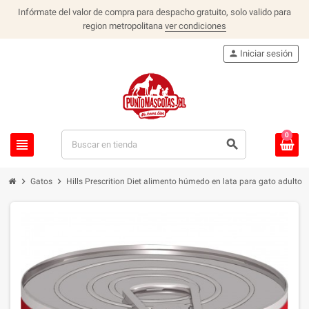
Infórmate del valor de compra para despacho gratuito, solo valido para
region metropolitana
ver condiciones
person
Iniciar sesión
0
view_headline
search
chevron_right
chevron_right
Gatos
Hills Prescrition Diet alimento húmedo en lata para gato adulto d