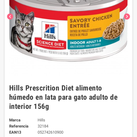
chevron_left
chevron_right
Hills Prescrition Diet alimento
húmedo en lata para gato adulto de
interior 156g
Marca
Hills
Referencia
32184
EAN13
052742610900