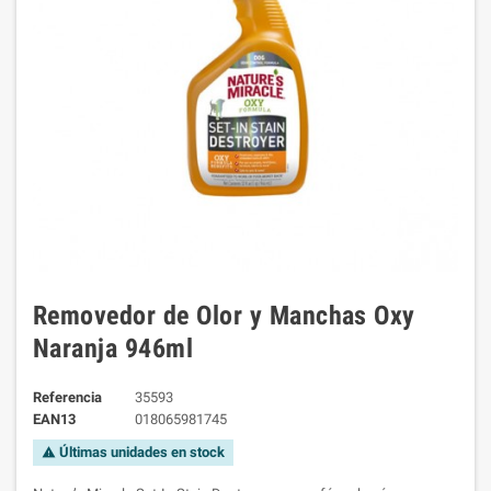
Removedor de Olor y Manchas Oxy
Naranja 946ml
Referencia
35593
EAN13
018065981745
Últimas unidades en stock
warning