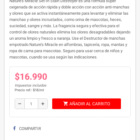
Nature’s Miracle Set-In Stain Destroyer es una fórmula súper
oxigenada de acción rápida y doble acción con acción anti-manchas
y olores que se activa instantáneamente para levantar y eliminar las
manchas y olores incrustados, como orina de mascotas, heces,
suciedad, sangre y más. La fragancia segura y efectiva para el
control de olores naturales elimina los olores desagradables dejando
un aroma limpio y fresco a naranja. Use el Destructor de manchas
empotrado Nature’s Miracle en alfombras, tapicería, ropa, mantas y
ropa de cama para mascotas. Seguro para usar cerca de niños y
mascotas, cuando se usa según las indicaciones.
$16.990
Impuestos incluidos
Precio ref.: $18/ml
shopping_cart
remove
add
AÑADIR AL CARRITO
COMPARTIR