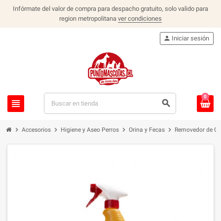
Infórmate del valor de compra para despacho gratuito, solo valido para
region metropolitana
ver condiciones
person
Iniciar sesión
0
view_headline
search
chevron_right
chevron_right
chevron_right
chevron_right
Accesorios
Higiene y Aseo Perros
Orina y Fecas
Removedor de Ol