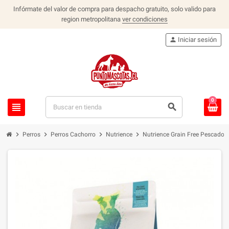
Infórmate del valor de compra para despacho gratuito, solo valido para
region metropolitana
ver condiciones
person
Iniciar sesión
0
view_headline
search
chevron_right
chevron_right
chevron_right
chevron_right
Perros
Perros Cachorro
Nutrience
Nutrience Grain Free Pescado 