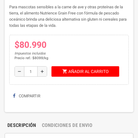
Para mascotas sensibles a la carne de ave y otras proteínas de la
tierra, el alimento Nutrience Grain Free con fórmula de pescado
oceánico brinda una deliciosa alternativa sin gluten ni cereales para
todas las etapas de la vida.
$80.990
Impuestos incluidos
Precio ref.: $8099/kg
shopping_cart
remove
add
AÑADIR AL CARRITO
COMPARTIR
DESCRIPCIÓN
CONDICIONES DE ENVIO