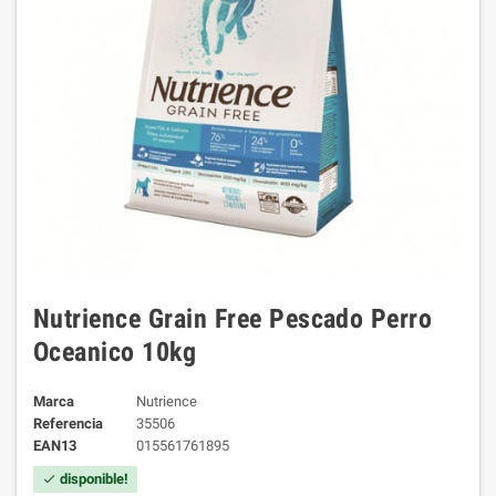
Nutrience Grain Free Pescado Perro
Oceanico 10kg
Marca
Nutrience
Referencia
35506
EAN13
015561761895
disponible!
check