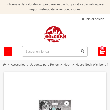
Infórmate del valor de compra para despacho gratuito, solo valido para
region metropolitana
ver condiciones
person
Iniciar sesión
0
view_headline
search
chevron_right
chevron_right
chevron_right
chevron_right
Accesorios
Juguetes para Perros
Nosh
Hueso Nosh Wishbone M