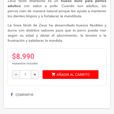
Zeus Nosh Wishbone es un
hueso duro para perros
adultos
con sabor a pollo. Cuando son adultos, los
perros roen de manera natural porque les ayuda a mantener
los dientes limpios y a fortalecer la mandíbula.
La línea Nosh de Zeus ha desarrollado huesos flexibles y
duros con distintos sabores para que tu perro pueda roer
según su edad y aliviar el aburrimiento, la tensión o la
frustración y satisfacer la mordida.
$8.990
Impuestos incluidos
shopping_cart
remove
add
AÑADIR AL CARRITO
COMPARTIR