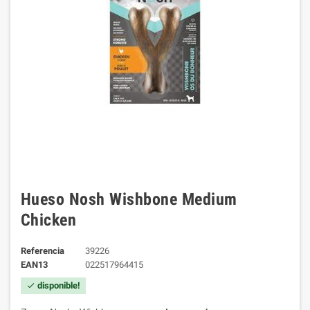
Hueso Nosh Wishbone Medium
Chicken
Referencia
39226
EAN13
022517964415
disponible!
check