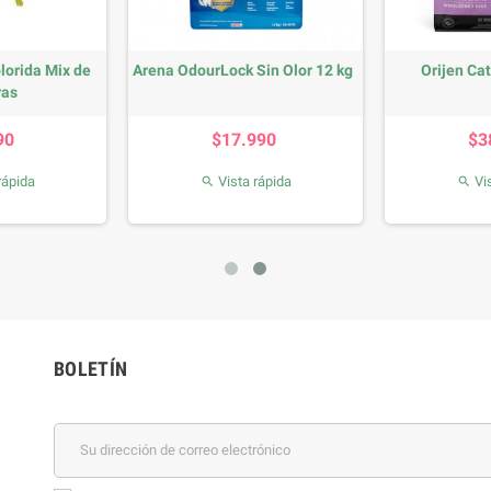
olorida Mix de
Arena OdourLock Sin Olor 12 kg
Orijen Cat
ras
recio
Precio
90
$17.990
$3
rápida
Vista rápida
Vis


BOLETÍN