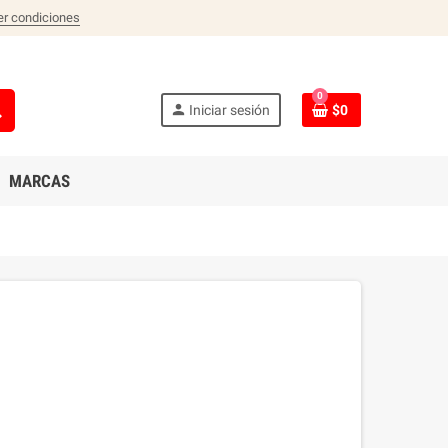
er condiciones
0
ch
person
Iniciar sesión
$0
MARCAS