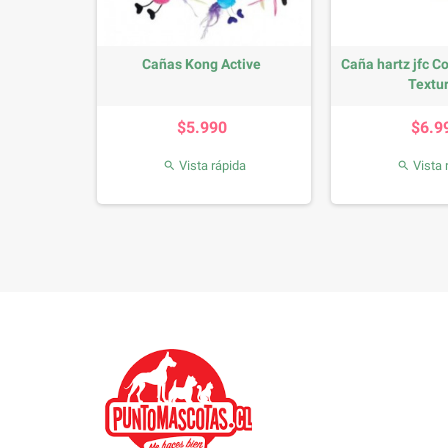
iption Diet
Cañas Kong Active
Caña hartz jfc C
Textu
io
Precio
P
0
$5.990
$6.9
da
Vista rápida
Vista 

