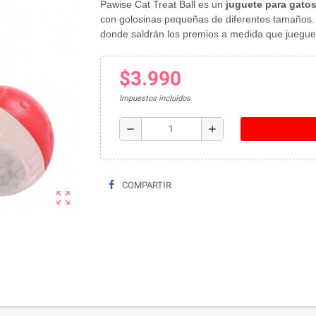
Pawise Cat Treat Ball es un
juguete para gato
con golosinas pequeñas de diferentes tamaños. 
donde saldrán los premios a medida que juegue 
$3.990
Impuestos incluidos
remove
add
COMPARTIR
zoom_out_map