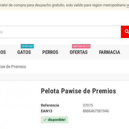
 valor de compra para despacho gratuito, solo valido para region metropolitana
v
sear
OFERTAS!
IMPERDIBLES!
IOS
GATOS
PERROS
OFERTAS
FARMACIA
ise de Premios
Pelota Pawise de Premios
Referencia
37075
EAN13
8886467581946
disponible!
check