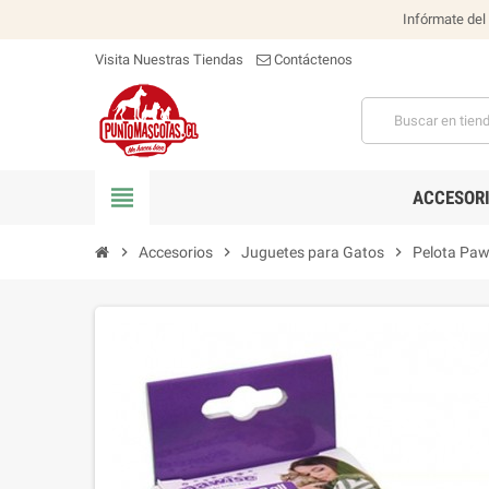
Infórmate del
Visita Nuestras Tiendas
Contáctenos
view_headline
ACCESOR
chevron_right
Accesorios
chevron_right
Juguetes para Gatos
chevron_right
Pelota Paw