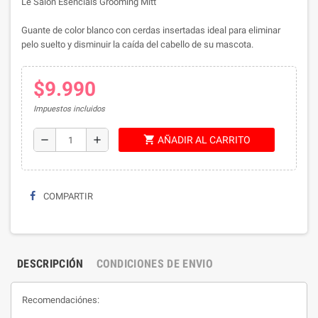
Le Salon Esencials Grooming Mitt
Guante de color blanco con cerdas insertadas
ideal para eliminar
pelo suelto y disminuir la caída del cabello de su mascota.
$9.990
Impuestos incluidos
shopping_cart
remove
add
AÑADIR AL CARRITO
COMPARTIR
DESCRIPCIÓN
CONDICIONES DE ENVIO
Recomendaciónes: