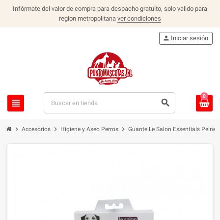
Infórmate del valor de compra para despacho gratuito, solo valido para
region metropolitana
ver condiciones
person
Iniciar sesión
0
view_headline
search
chevron_right
chevron_right
chevron_right
Accesorios
Higiene y Aseo Perros
Guante Le Salon Essentials Peine 