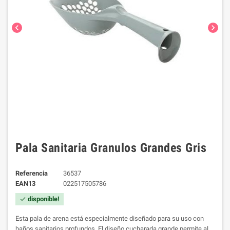
chevron_left
chevron_right
Pala Sanitaria Granulos Grandes Gris
Referencia
36537
EAN13
022517505786
disponible!
check
Esta pala de arena está especialmente diseñado para su uso con
baños sanitarios profundos.
El diseño cucharada grande permite al