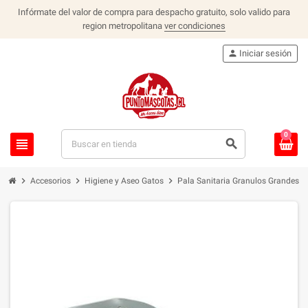
Infórmate del valor de compra para despacho gratuito, solo valido para
region metropolitana
ver condiciones
person
Iniciar sesión
0
view_headline
search
chevron_right
chevron_right
chevron_right
Accesorios
Higiene y Aseo Gatos
Pala Sanitaria Granulos Grandes Gr