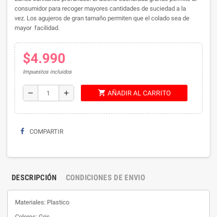
consumidor para recoger mayores cantidades de suciedad a la
vez.
Los agujeros de gran tamaño permiten que el colado sea de
mayor facilidad.
$4.990
Impuestos incluidos
shopping_cart
remove
add
AÑADIR AL CARRITO
COMPARTIR
DESCRIPCIÓN
CONDICIONES DE ENVIO
Materiales: Plastico
Colores: Gris