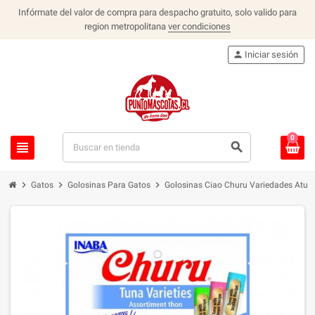
Infórmate del valor de compra para despacho gratuito, solo valido para
region metropolitana
ver condiciones
person
Iniciar sesión
0
view_headline
search
chevron_right
chevron_right
chevron_right
Gatos
Golosinas Para Gatos
Golosinas Ciao Churu Variedades Atun