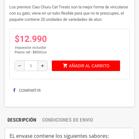
Los premios Ciao Churu Cat Treats son la mejor forma de vincularse
con su gato, viene en un tubo flexible para que no te preocupes, el
paquete contiene 20 unidades de variedades de atun.
$12.990
Impuestos incluidos
Precio ref.: $650/un
shopping_cart
remove
add
AÑADIR AL CARRITO
COMPARTIR
DESCRIPCIÓN
CONDICIONES DE ENVIO
EL envase contiene los siguientes sabores: