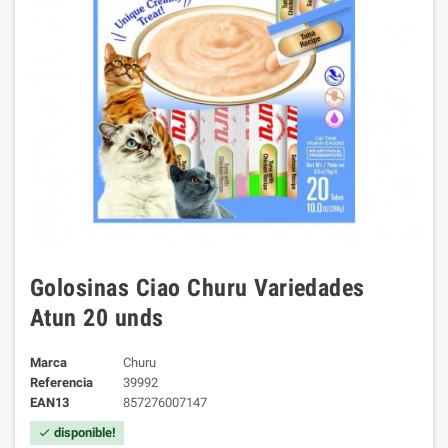
Golosinas Ciao Churu Variedades
Atun 20 unds
Marca
Churu
Referencia
39992
EAN13
857276007147
disponible!
check