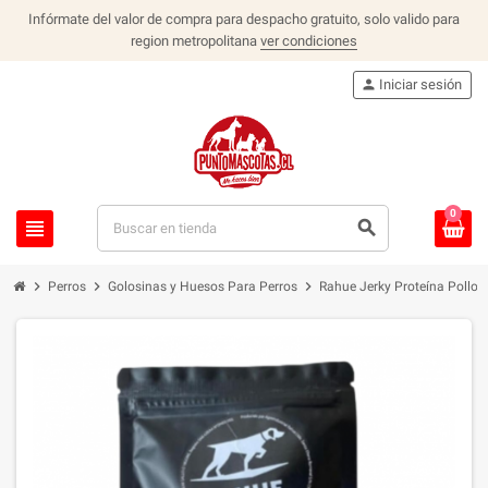
Infórmate del valor de compra para despacho gratuito, solo valido para
region metropolitana
ver condiciones
person
Iniciar sesión
0
view_headline
search
chevron_right
chevron_right
chevron_right
Perros
Golosinas y Huesos Para Perros
Rahue Jerky Proteína Pollo 