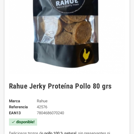
Rahue Jerky Proteína Pollo 80 grs
Marca
Rahue
Referencia
42576
EAN13
7804686070240
disponible!
check
Deliciosos trozos de
pollo 100 % natural
, sin preservantes ni