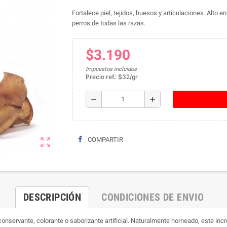
Fortalece piel, tejidos, huesos y articulaciones. Alto
perros de todas las razas.
$3.190
Impuestos incluidos
Precio ref.: $32/gr
remove
add
zoom_out_map
COMPARTIR
DESCRIPCIÓN
CONDICIONES DE ENVIO
 conservante, colorante o saborizante artificial. Naturalmente horneado, este inc