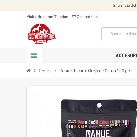
Infórmate del
Visita Nuestras Tiendas
Contáctenos
view_headline
ACCESOR
chevron_right
Perros
chevron_right
Rahue Recorte Oreja de Cerdo 100 grs