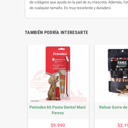
de colágeno que ayuda en la piel de su mascota. Además, for
de cualquier tamaño. Es muy resistente y duradero.
TAMBIÉN PODRÍA INTERESARTE
 Dental de
Petrodex kit Pasta Dental Mani
Rahue Garra de 
s
Perros
io
Precio
P
$9.990
$2.1