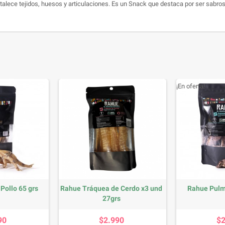
talece tejidos, huesos y articulaciones. Es un Snack que destaca por ser sabro
¡En oferta!
Pollo 65 grs
Rahue Tráquea de Cerdo x3 und
Rahue Pulm
27grs
recio
Precio
90
$2.990
$