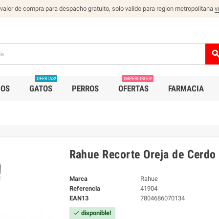
 valor de compra para despacho gratuito, solo valido para region metropolitana
v
sear
OFERTAS!
IMPERDIBLES!
IOS
GATOS
PERROS
OFERTAS
FARMACIA
Rahue Recorte Oreja de Cerdo
Marca
Rahue
Referencia
41904
EAN13
7804686070134
disponible!
check