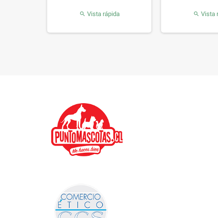
da
Vista rápida
Vista 

