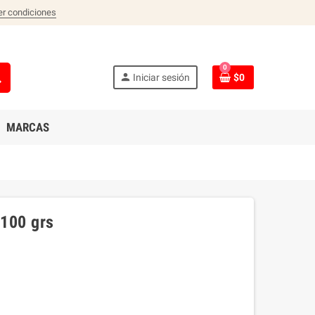
er condiciones
0
ch
person
Iniciar sesión
$0
MARCAS
 100 grs