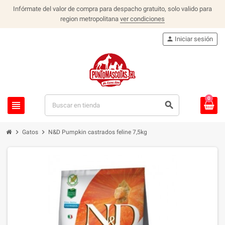
Infórmate del valor de compra para despacho gratuito, solo valido para
region metropolitana
ver condiciones
person
Iniciar sesión
0
view_headline
search
chevron_right
chevron_right
Gatos
N&D Pumpkin castrados feline 7,5kg