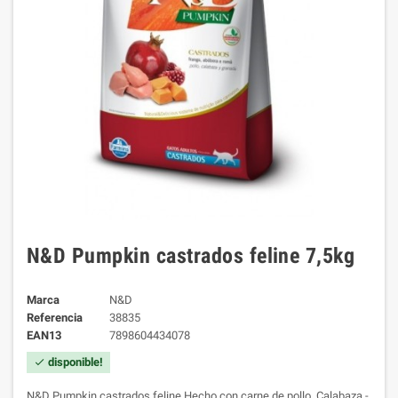
N&D Pumpkin castrados feline 7,5kg
Marca
N&D
Referencia
38835
EAN13
7898604434078
disponible!
check
N&D Pumpkin castrados feline Hecho con carne de pollo. Calabaza -