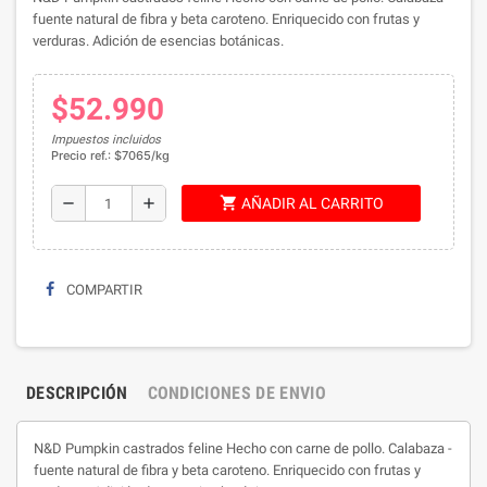
fuente natural de fibra y beta caroteno. Enriquecido con frutas y
verduras. Adición de esencias botánicas.
$52.990
Impuestos incluidos
Precio ref.: $7065/kg
shopping_cart
remove
add
AÑADIR AL CARRITO
COMPARTIR
DESCRIPCIÓN
CONDICIONES DE ENVIO
N&D Pumpkin castrados feline Hecho con carne de pollo. Calabaza -
fuente natural de fibra y beta caroteno. Enriquecido con frutas y