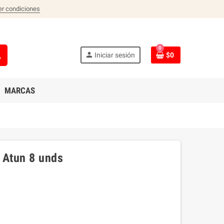
er condiciones
0
ch
person
Iniciar sesión
$0
MARCAS
 Atun 8 unds