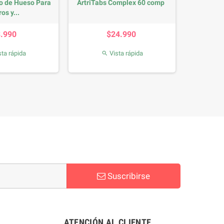
o de Hueso Para
ArtriTabs Complex 60 comp
os y...
Precio
Precio
3.990
$24.990
ta rápida
Vista rápida

Suscribirse
ATENCIÓN AL CLIENTE