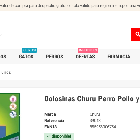
 valor de compra para despacho gratuito, solo valido para region metropolitana
v
sear
OFERTAS!
IMPERDIBLES!
IOS
GATOS
PERROS
OFERTAS
FARMACIA
8 unds
Golosinas Churu Perro Pollo y
Marca
Churu
Referencia
39043
EAN13
855958006754
disponible!
check