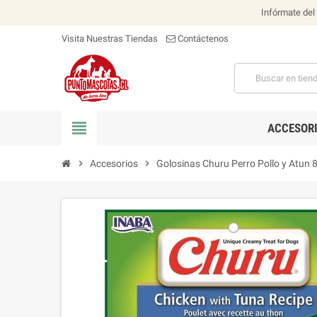
Infórmate del
Visita Nuestras Tiendas
Contáctenos
view_headline
ACCESOR
chevron_right
Accesorios
chevron_right
Golosinas Churu Perro Pollo y Atun 