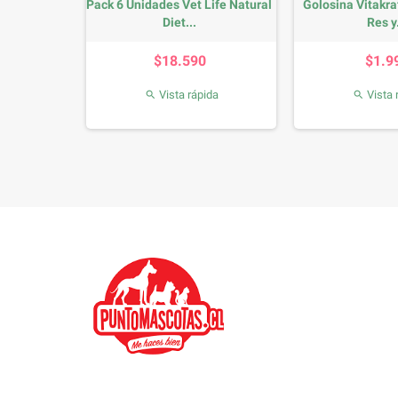
 Pollo y...
Pack 6 Unidades Vet Life Natural
Golosina Vitakra
Diet...
Res y.
io
Precio
P
$18.590
$1.9
da
Vista rápida
Vista 

