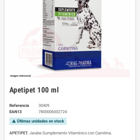
Apetipet 100 ml
Referencia
30409
EAN13
7800006002724
Últimas unidades en stock
warning
APETIPET.
Jarabe.Sumplemento Vitamínico con Carnitina.