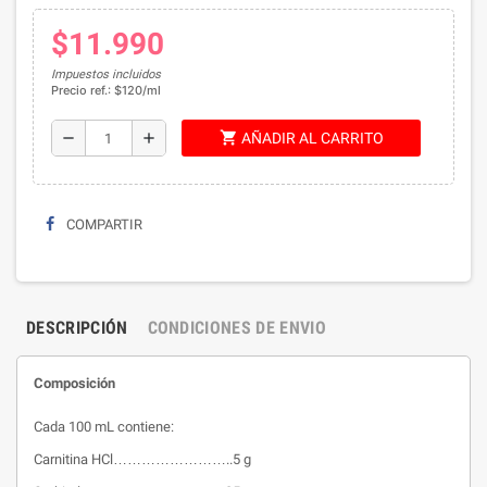
$11.990
Impuestos incluidos
Precio ref.: $120/ml
shopping_cart
remove
add
AÑADIR AL CARRITO
COMPARTIR
DESCRIPCIÓN
CONDICIONES DE ENVIO
Composición
Cada 100 mL contiene:
Carnitina HCl……………………..5 g