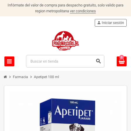
Infórmate del valor de compra para despacho gratuito, solo valido para
region metropolitana
ver condiciones
person
Iniciar sesión
0
view_headline
search
chevron_right
chevron_right
Farmacia
Apetipet 100 ml