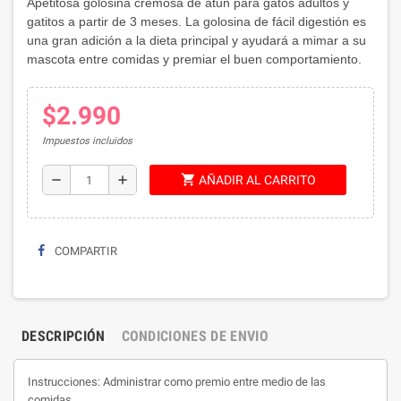
Apetitosa golosina cremosa de atun para gatos adultos y
gatitos a partir de 3 meses. La golosina de fácil digestión es
una gran adición a la dieta principal y ayudará a mimar a su
mascota entre comidas y premiar el buen comportamiento.
$2.990
Impuestos incluidos
shopping_cart
remove
add
AÑADIR AL CARRITO
COMPARTIR
DESCRIPCIÓN
CONDICIONES DE ENVIO
Instrucciones: Administrar como premio entre medio de las
comidas.