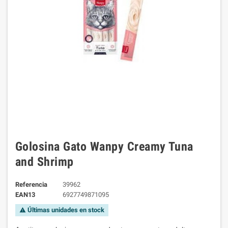
Golosina Gato Wanpy Creamy Tuna
and Shrimp
Referencia
39962
EAN13
6927749871095
Últimas unidades en stock
warning