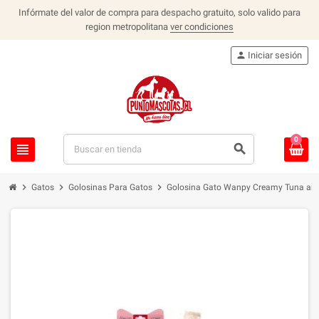
Infórmate del valor de compra para despacho gratuito, solo valido para
region metropolitana
ver condiciones
person
Iniciar sesión
0
view_headline
search
chevron_right
chevron_right
chevron_right
Gatos
Golosinas Para Gatos
Golosina Gato Wanpy Creamy Tuna an