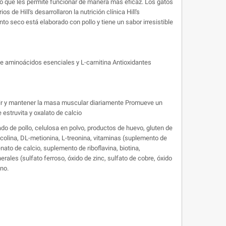
 lo que les permite funcionar de manera más eficaz. Los gatos
de Hill's desarrollaron la nutrición clínica Hill's
nto seco está elaborado con pollo y tiene un sabor irresistible
de aminoácidos esenciales y L-carnitina Antioxidantes
truir y mantener la masa muscular diariamente Promueve un
estruvita y oxalato de calcio
ígado de pollo, celulosa en polvo, productos de huevo, gluten de
 de colina, DL-metionina, L-treonina, vitaminas (suplemento de
nato de calcio, suplemento de riboflavina, biotina,
rales (sulfato ferroso, óxido de zinc, sulfato de cobre, óxido
eno.