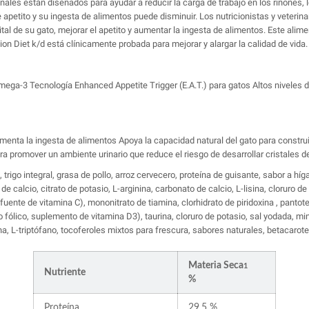
nales están diseñados para ayudar a reducir la carga de trabajo en los riñones,
tito y su ingesta de alimentos puede disminuir. Los nutricionistas y veterinarios 
ital de su gato, mejorar el apetito y aumentar la ingesta de alimentos. Este alime
tion Diet k/d está clínicamente probada para mejorar y alargar la calidad de vida.
mega-3 Tecnología Enhanced Appetite Trigger (E.A.T.) para gatos Altos niveles 
y aumenta la ingesta de alimentos Apoya la capacidad natural del gato para cons
romover un ambiente urinario que reduce el riesgo de desarrollar cristales de 
z, trigo integral, grasa de pollo, arroz cervecero, proteína de guisante, sabor a h
o de calcio, citrato de potasio, L-arginina, carbonato de calcio, L-lisina, cloruro
fuente de vitamina C), mononitrato de tiamina, clorhidrato de piridoxina , pantote
ólico, suplemento de vitamina D3), taurina, cloruro de potasio, sal yodada, mine
na, L-triptófano, tocoferoles mixtos para frescura, sabores naturales, betacarot
Materia Seca
1
Nutriente
%
Proteína
29.5 %