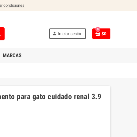
er condiciones
0
ch
person
Iniciar sesión
$0
MARCAS
imento para gato cuidado renal 3.9