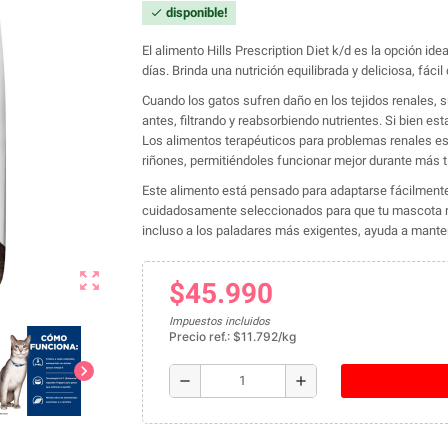
disponible!
check
El alimento Hills Prescription Diet k/d es la opción id
días. Brinda una nutrición equilibrada y deliciosa, fácil 
Cuando los gatos sufren daño en los tejidos renales,
antes, filtrando y reabsorbiendo nutrientes. Si bien es
Los alimentos terapéuticos para problemas renales est
riñones, permitiéndoles funcionar mejor durante más 
Este alimento está pensado para adaptarse fácilmente a
cuidadosamente seleccionados para que tu mascota re
incluso a los paladares más exigentes, ayuda a mantene
zoom_out_map
$45.990
Impuestos incluidos
Precio ref.: $11.792/kg
chevron_right
remove
add