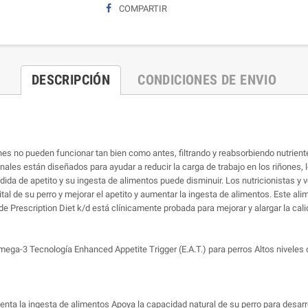
COMPARTIR
DESCRIPCIÓN
CONDICIONES DE ENVIO
ones no pueden funcionar tan bien como antes, filtrando y reabsorbiendo nutrient
nales están diseñados para ayudar a reducir la carga de trabajo en los riñones,
 de apetito y su ingesta de alimentos puede disminuir. Los nutricionistas y veteri
vital de su perro y mejorar el apetito y aumentar la ingesta de alimentos. Este al
n de Prescription Diet k/d está clínicamente probada para mejorar y alargar la cali
ega-3 Tecnología Enhanced Appetite Trigger (E.A.T.) para perros Altos niveles 
aumenta la ingesta de alimentos Apoya la capacidad natural de su perro para des