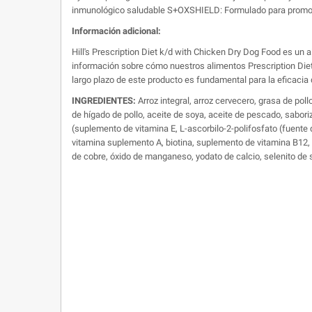
inmunológico saludable S+OXSHIELD: Formulado para promover u
Información adicional:
Hill's Prescription Diet k/d with Chicken Dry Dog Food es un 
información sobre cómo nuestros alimentos Prescription Diet p
largo plazo de este producto es fundamental para la eficacia
INGREDIENTES:
Arroz integral, arroz cervecero, grasa de pol
de hígado de pollo, aceite de soya, aceite de pescado, saboriz
(suplemento de vitamina E, L-ascorbilo-2-polifosfato (fuente 
vitamina suplemento A, biotina, suplemento de vitamina B12, ác
de cobre, óxido de manganeso, yodato de calcio, selenito de s