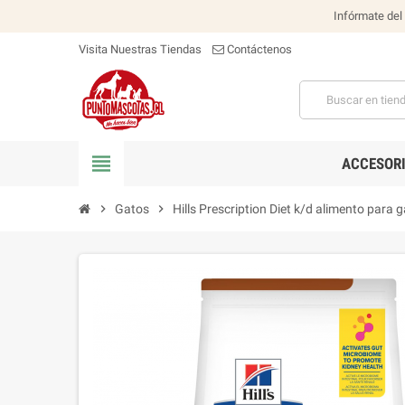
Infórmate del
Visita Nuestras Tiendas
Contáctenos
view_headline
ACCESOR
chevron_right
Gatos
chevron_right
Hills Prescription Diet k/d alimento para 