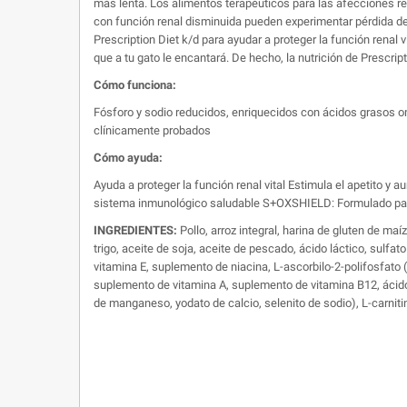
más lenta. Los alimentos terapéuticos para las afecciones re
con función renal disminuida pueden experimentar pérdida de ape
Prescription Diet k/d para ayudar a proteger la función renal v
que a tu gato le encantará. De hecho, la nutrición de Prescrip
Cómo funciona:
Fósforo y sodio reducidos, enriquecidos con ácidos grasos o
clínicamente probados
Cómo ayuda:
Ayuda a proteger la función renal vital Estimula el apetito 
sistema inmunológico saludable S+OXSHIELD: Formulado para p
INGREDIENTES:
Pollo, arroz integral, harina de gluten de maí
trigo, aceite de soja, aceite de pescado, ácido láctico, sulfat
vitamina E, suplemento de niacina, L-ascorbilo-2-polifosfato (
suplemento de vitamina A, suplemento de vitamina B12, ácido f
de manganeso, yodato de calcio, selenito de sodio), L-carniti