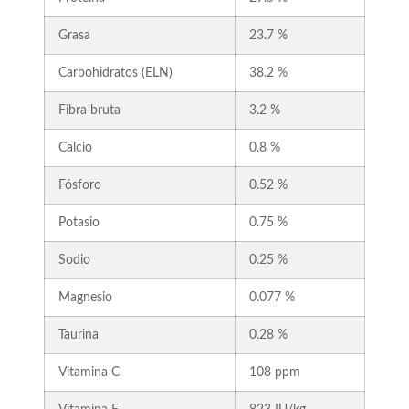
Grasa
23.7 %
Carbohidratos (ELN)
38.2 %
Fibra bruta
3.2 %
Calcio
0.8 %
Fósforo
0.52 %
Potasio
0.75 %
Sodio
0.25 %
Magnesio
0.077 %
Taurina
0.28 %
Vitamina C
108 ppm