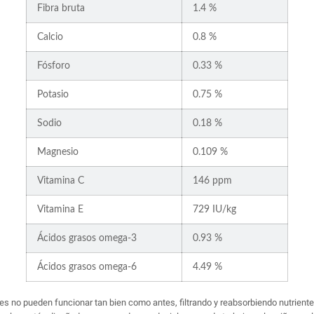
Fibra bruta
1.4 %
Calcio
0.8 %
Fósforo
0.33 %
Potasio
0.75 %
Sodio
0.18 %
Magnesio
0.109 %
Vitamina C
146 ppm
Vitamina E
729 IU/kg
Ácidos grasos omega-3
0.93 %
Ácidos grasos omega-6
4.49 %
nes no pueden funcionar tan bien como antes, filtrando y reabsorbiendo nutriente