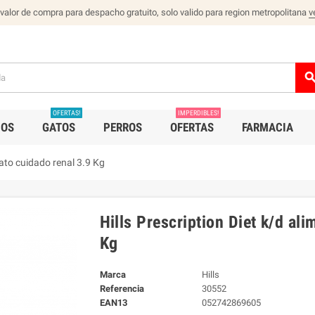
 valor de compra para despacho gratuito, solo valido para region metropolitana
v
sear
OFERTAS!
IMPERDIBLES!
IOS
GATOS
PERROS
OFERTAS
FARMACIA
gato cuidado renal 3.9 Kg
Hills Prescription Diet k/d al
Kg
Marca
Hills
Referencia
30552
EAN13
052742869605