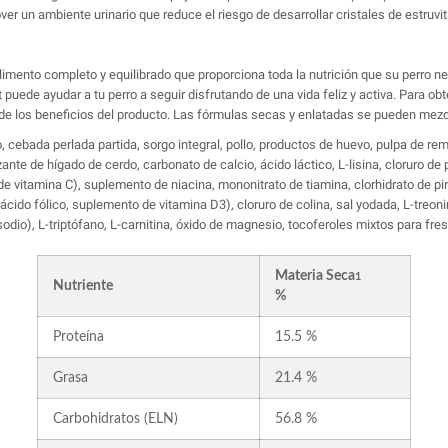
n ambiente urinario que reduce el riesgo de desarrollar cristales de estruvita
alimento completo y equilibrado que proporciona toda la nutrición que su perro n
uede ayudar a tu perro a seguir disfrutando de una vida feliz y activa. Para ob
 de los beneficios del producto. Las fórmulas secas y enlatadas se pueden mezc
lo, cebada perlada partida, sorgo integral, pollo, productos de huevo, pulpa de r
ante de hígado de cerdo, carbonato de calcio, ácido láctico, L-lisina, cloruro de 
de vitamina C), suplemento de niacina, mononitrato de tiamina, clorhidrato de pir
ido fólico, suplemento de vitamina D3), cloruro de colina, sal yodada, L-treonina
odio), L-triptófano, L-carnitina, óxido de magnesio, tocoferoles mixtos para fre
Materia Seca
1
Nutriente
%
Proteína
15.5 %
Grasa
21.4 %
Carbohidratos (ELN)
56.8 %