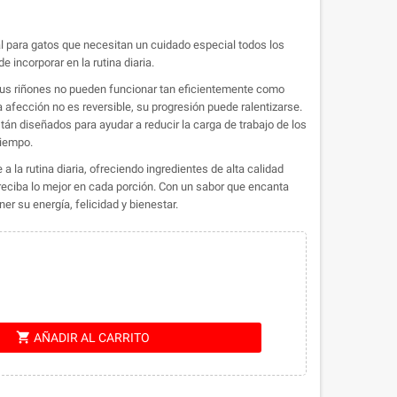
eal para gatos que necesitan un cuidado especial todos los
de incorporar en la rutina diaria.
 sus riñones no pueden funcionar tan eficientemente como
ta afección no es reversible, su progresión puede ralentizarse.
án diseñados para ayudar a reducir la carga de trabajo de los
tiempo.
 la rutina diaria, ofreciendo ingredientes de alta calidad
ciba lo mejor en cada porción. Con un sabor que encanta
r su energía, felicidad y bienestar.
shopping_cart
AÑADIR AL CARRITO