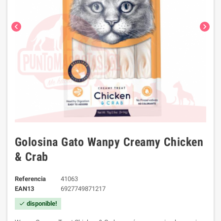
chevron_left
chevron_right
Golosina Gato Wanpy Creamy Chicken
& Crab
Referencia
41063
EAN13
6927749871217
disponible!
check