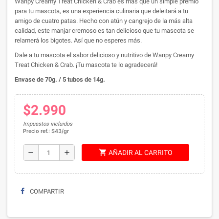
Wanpy Creamy Treat Chicken & Crab es más que un simple premio
para tu mascota, es una experiencia culinaria que deleitará a tu
amigo de cuatro patas. Hecho con atún y cangrejo de la más alta
calidad, este manjar cremoso es tan delicioso que tu mascota se
relamerá los bigotes. Así que no esperes más.
Dale a tu mascota el sabor delicioso y nutritivo de Wanpy Creamy
Treat Chicken & Crab. ¡Tu mascota te lo agradecerá!
Envase de 70g. / 5 tubos de 14g.
$2.990
Impuestos incluidos
Precio ref.: $43/gr
shopping_cart
remove
add
AÑADIR AL CARRITO
COMPARTIR