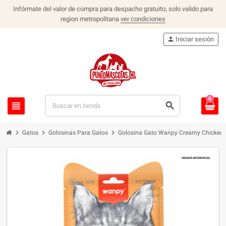
Infórmate del valor de compra para despacho gratuito, solo valido para
region metropolitana
ver condiciones
person
Iniciar sesión
0
view_headline
search
chevron_right
chevron_right
chevron_right
Gatos
Golosinas Para Gatos
Golosina Gato Wanpy Creamy Chicken 