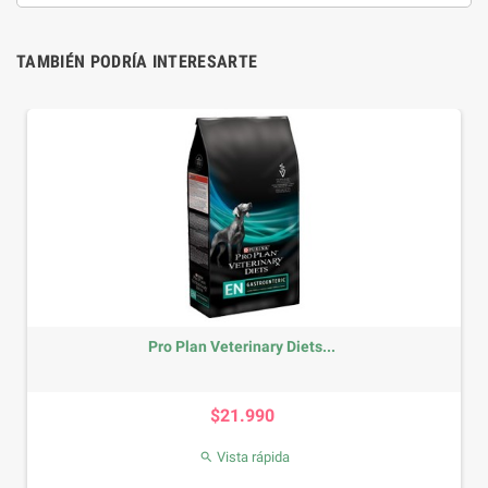
TAMBIÉN PODRÍA INTERESARTE
 Veterinary Diets...
Arena CatterLitter
Precio
$21.990
$18
Vista rápida
Vist

