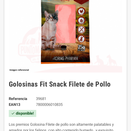
Golosinas Fit Snack Filete de Pollo
Referencia
39681
EAN13
7800006010835
disponible!
check
Los premios Golosina Filete de pollo son altamente palatables y
amados por los felinos. c
on alto contenido humedo, y exquisito