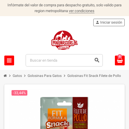
Infórmate del valor de compra para despacho gratuito, solo valido para
region metropolitana
ver condiciones
person
Iniciar sesión
0
view_headline
search
chevron_right
chevron_right
chevron_right
Gatos
Golosinas Para Gatos
Golosinas Fit Snack Filete de Pollo
-33,44%