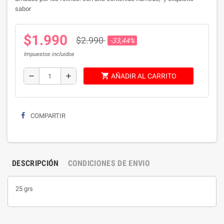
sabor
$1.990
$2.990
-33,44%
Impuestos incluidos
shopping_cart
remove
add
AÑADIR AL CARRITO
COMPARTIR
DESCRIPCIÓN
CONDICIONES DE ENVIO
25 grs