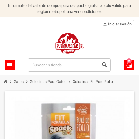
Infórmate del valor de compra para despacho gratuito, solo valido para
region metropolitana
ver condiciones
person
Iniciar sesión
0
view_headline
search
chevron_right
chevron_right
chevron_right
Gatos
Golosinas Para Gatos
Golosinas Fit Pure Pollo