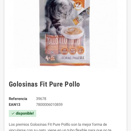
Golosinas Fit Pure Pollo
Referencia
39678
EAN13
7800006010859
disponible!
check
Los premios Golosinas Fit Pure Polllo son la mejor forma de
vincularse con su gato, viene en un tubo flexible para que no te