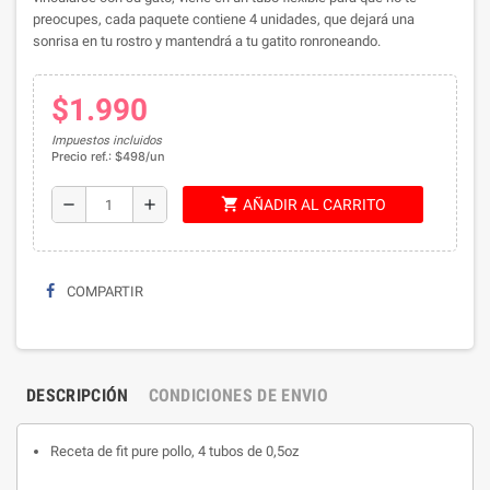
preocupes, cada paquete contiene 4 unidades, que dejará una
sonrisa en tu rostro y mantendrá a tu gatito ronroneando.
$1.990
Impuestos incluidos
Precio ref.: $498/un
shopping_cart
remove
add
AÑADIR AL CARRITO
COMPARTIR
DESCRIPCIÓN
CONDICIONES DE ENVIO
Receta de fit pure pollo, 4 tubos de 0,5oz