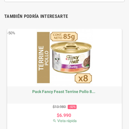
TAMBIÉN PODRÍA INTERESARTE
-50%
Pack Fancy Feast Terrine Pollo 8...
Precio base
Precio
$13.980
-50%
$6.990
Vista rápida
