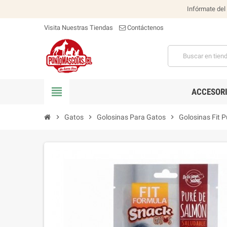
Infórmate del
Visita Nuestras Tiendas
Contáctenos
view_headline
ACCESOR
chevron_right
Gatos
chevron_right
Golosinas Para Gatos
chevron_right
Golosinas Fit 