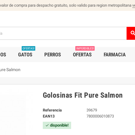
 valor de compra para despacho gratuito, solo valido para region metropolitana
v
sear
OFERTAS!
IMPERDIBLES!
IOS
GATOS
PERROS
OFERTAS
FARMACIA
Pure Salmon
Golosinas Fit Pure Salmon
Referencia
39679
EAN13
7800006010873
disponible!
check