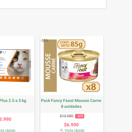
-50%
Plus 2.5 a 5 kg
Pack Fancy Feast Mousse Carne
8 unidades
Precio
Precio base
Precio
$13.980
-50%
3.990
$6.990
ta rápida
Vista rápida
