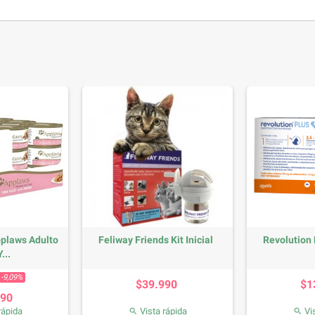
pplaws Adulto
Feliway Friends Kit Inicial
Revolution 
...
base
Precio
Precio
-9,09%
$39.990
$1
990
rápida
Vista rápida
Vis

