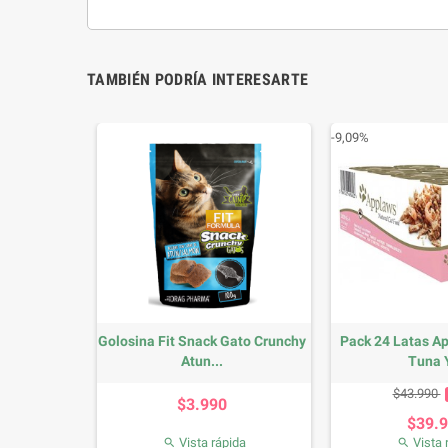
TAMBIÉN PODRÍA INTERESARTE
-9,09%
re Atun
Golosina Fit Snack Gato Crunchy
Pack 24 Latas A
Atun...
Tuna Y
io
Precio
Precio 
$43.990
$3.990
$39.
da
Vista rápida
Vista 

