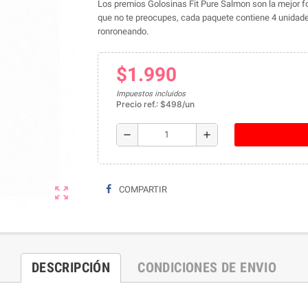
Los premios Golosinas Fit Pure Salmon son la mejor for
que no te preocupes, cada paquete contiene 4 unidades
ronroneando.
$1.990
Impuestos incluidos
Precio ref.: $498/un
remove
add
zoom_out_map
COMPARTIR
DESCRIPCIÓN
CONDICIONES DE ENVIO