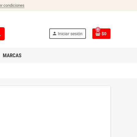
er condiciones
0
ch
person
Iniciar sesión
$0
MARCAS