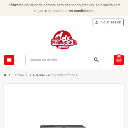
Infórmate del valor de compra para despacho gratuito, solo valido para
region metropolitana
ver condiciones
person
Iniciar sesión
0
view_headline
search
chevron_right
chevron_right
Farmacia
Cerenia 24 mg comprimidos