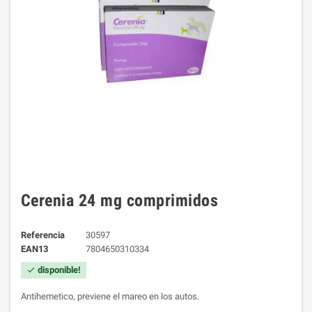
Cerenia 24 mg comprimidos
Referencia
30597
EAN13
7804650310334
disponible!
check
Antihemetico, previene el mareo en los autos.