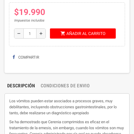
$19.990
Impuestos incluidos
shopping_cart
remove
add
AÑADIR AL CARRITO
COMPARTIR
DESCRIPCIÓN
CONDICIONES DE ENVIO
Los vómitos pueden estar asociados a procesos graves, muy
debilitantes, incluyendo obstrucciones gastrointestinales, por lo
tanto, debe realizarse un diagnóstico apropiado
Se ha demostrado que Cerenia comprimidos es eficaz en el
tratamiento de la emesis, sin embargo, cuando los vómitos son muy
frecuentes, Cerenia administrado por vía oral no puede absorberse