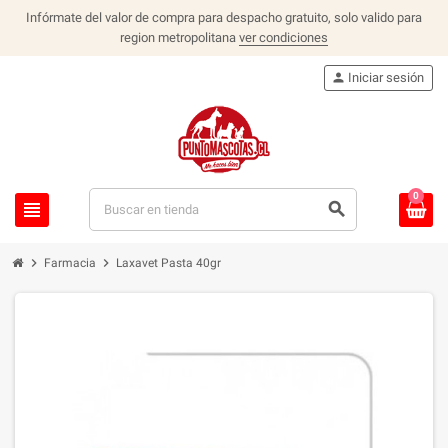
Infórmate del valor de compra para despacho gratuito, solo valido para
region metropolitana
ver condiciones
person
Iniciar sesión
0
view_headline
search
chevron_right
chevron_right
Farmacia
Laxavet Pasta 40gr