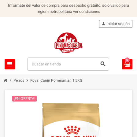
Infórmate del valor de compra para despacho gratuito, solo valido para
region metropolitana
ver condiciones
person
Iniciar sesión
0
view_headline
search
chevron_right
chevron_right
Perros
Royal Canin Pomeranian 1,5KG
¡EN OFERTA!