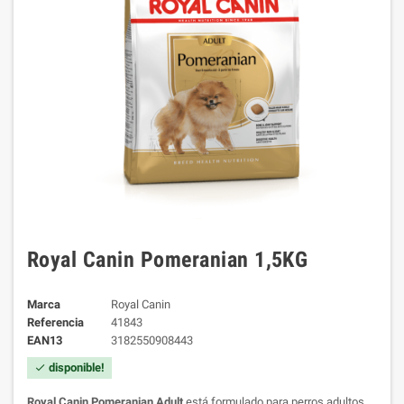
Royal Canin Pomeranian 1,5KG
Marca
Royal Canin
Referencia
41843
EAN13
3182550908443
disponible!
check
Royal Canin Pomeranian Adult
está formulado para perros adultos