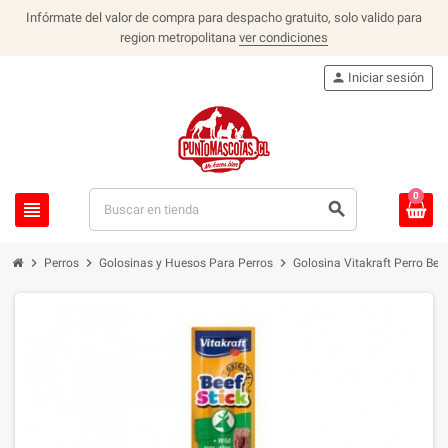
Infórmate del valor de compra para despacho gratuito, solo valido para
region metropolitana
ver condiciones
person
Iniciar sesión
0
view_headline
search
chevron_right
chevron_right
chevron_right
Perros
Golosinas y Huesos Para Perros
Golosina Vitakraft Perro Beef