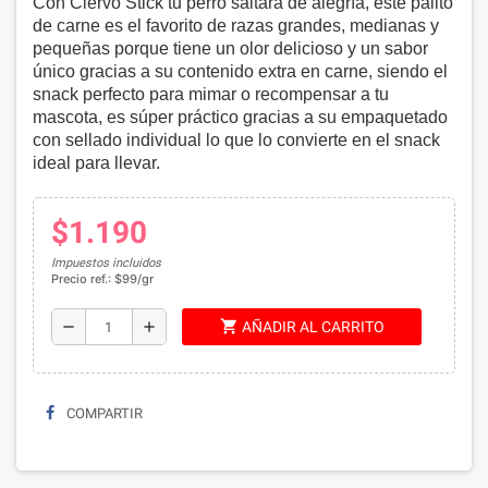
Con Ciervo Stick tu perro saltará de alegría, este palito
de carne es el favorito de razas grandes, medianas y
pequeñas porque tiene un olor delicioso y un sabor
único gracias a su contenido extra en carne, siendo el
snack perfecto para mimar o recompensar a tu
mascota, es súper práctico gracias a su empaquetado
con sellado individual lo que lo convierte en el snack
ideal para llevar.
$1.190
Impuestos incluidos
Precio ref.: $99/gr
shopping_cart
remove
add
AÑADIR AL CARRITO
COMPARTIR