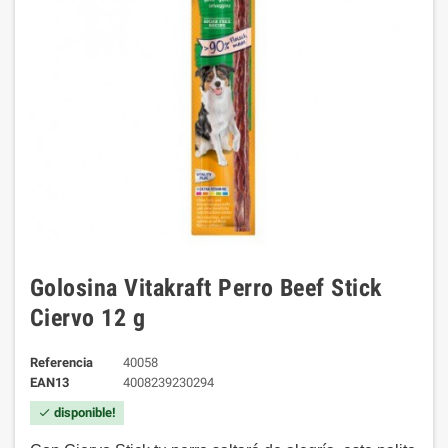
Golosina Vitakraft Perro Beef Stick
Ciervo 12 g
Referencia
40058
EAN13
4008239230294
disponible!
check