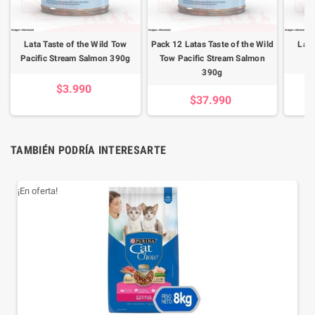
Lata Taste of the Wild Tow
Pack 12 Latas Taste of the Wild
Lata
Pacific Stream Salmon 390g
Tow Pacific Stream Salmon
390g
$3.990
$37.990
TAMBIÉN PODRÍA INTERESARTE
¡En oferta!