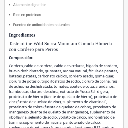
Altamente digestible
Rico en proteínas
Fuentes de antioxidantes naturales
Ingredientes
Taste of the Wild Sierra Mountain Comida Húmeda
con Cordero para Perros
Composición:
Cordero, caldo de cordero, caldo de verduras, hígado de cordero,
huevo deshidratado, guisantes, aroma natural, fécula de patatas,
batatas, patatas, carbonato cálcico, cordero asado, goma guar,
cloruro de potasio, tripolifosfatos de sodio, cloruro de colina, raíz
de achicoria deshidratada, tomates, aceite de colza, arándanos,
frambuesas, cloruro de colina, extracto de Yucca Schidigera,
proteinato de hierro (fuente de quelato de hierro), proteinato de
zinc (fuente de quelato de zinc), suplemento de vitamina E,
proteinato de cobre (fuente de quelato de cobre), proteinato de
manganeso (fuente de quelato de manganeso), suplemento de
riboflavina, selenito de sodio, yodato de calcio, mononitrato de
tiamina, suplemento de niacina, pantotenato de calcio,
suplemento de vitamina A, preparado de vitamina B12, yoduro