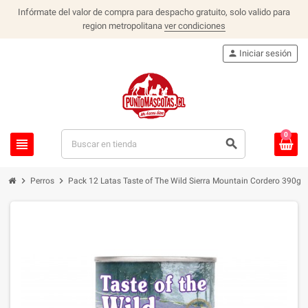
Infórmate del valor de compra para despacho gratuito, solo valido para
region metropolitana
ver condiciones
person
Iniciar sesión
0
view_headline
search
chevron_right
chevron_right
Perros
Pack 12 Latas Taste of The Wild Sierra Mountain Cordero 390g