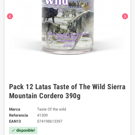
chevron_left
chevron_right
Pack 12 Latas Taste of The Wild Sierra
Mountain Cordero 390g
Marca
Taste Of the wild
Referencia
41309
EAN13
074198613397
disponible!
check