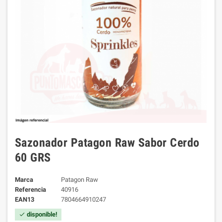
Sazonador Patagon Raw Sabor Cerdo
60 GRS
Marca
Patagon Raw
Referencia
40916
EAN13
7804664910247
disponible!
check