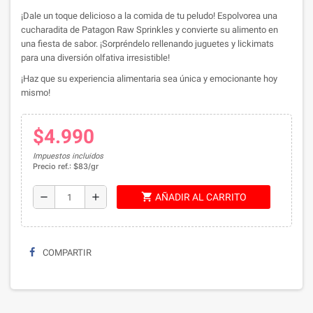
¡Dale un toque delicioso a la comida de tu peludo! Espolvorea una
cucharadita de Patagon Raw Sprinkles y convierte su alimento en
una fiesta de sabor. ¡Sorpréndelo rellenando juguetes y lickimats
para una diversión olfativa irresistible!
¡Haz que su experiencia alimentaria sea única y emocionante hoy
mismo!
$4.990
Impuestos incluidos
Precio ref.: $83/gr
shopping_cart
remove
add
AÑADIR AL CARRITO
COMPARTIR