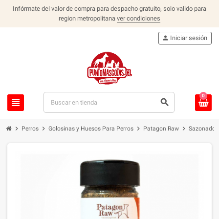
Infórmate del valor de compra para despacho gratuito, solo valido para
region metropolitana
ver condiciones
person
Iniciar sesión
0
view_headline
search
chevron_right
chevron_right
chevron_right
chevron_right
Perros
Golosinas y Huesos Para Perros
Patagon Raw
Sazonador 