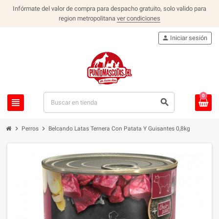
Infórmate del valor de compra para despacho gratuito, solo valido para
region metropolitana
ver condiciones
person
Iniciar sesión
0
view_headline
search
chevron_right
chevron_right
Perros
Belcando Latas Ternera Con Patata Y Guisantes 0,8kg