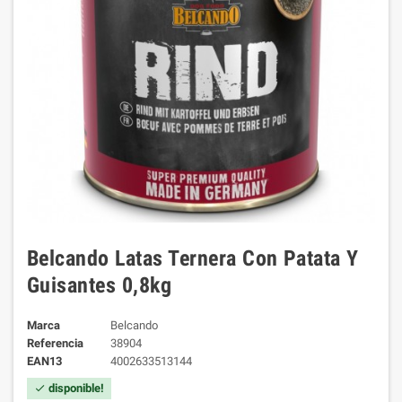
Belcando Latas Ternera Con Patata Y
Guisantes 0,8kg
Marca
Belcando
Referencia
38904
EAN13
4002633513144
disponible!
check