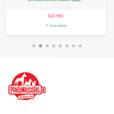
io
Precio
$72.990
da
Vista rápida
