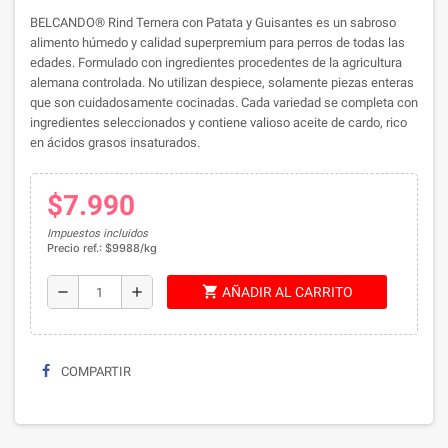
BELCANDO® Rind Ternera con Patata y Guisantes es un sabroso
alimento húmedo y calidad superpremium para perros de todas las
edades. Formulado con ingredientes procedentes de la agricultura
alemana controlada. No utilizan despiece, solamente piezas enteras
que son cuidadosamente cocinadas. Cada variedad se completa con
ingredientes seleccionados y contiene valioso aceite de cardo, rico
en ácidos grasos insaturados.
$7.990
Impuestos incluidos
Precio ref.: $9988/kg
shopping_cart
remove
add
AÑADIR AL CARRITO
COMPARTIR