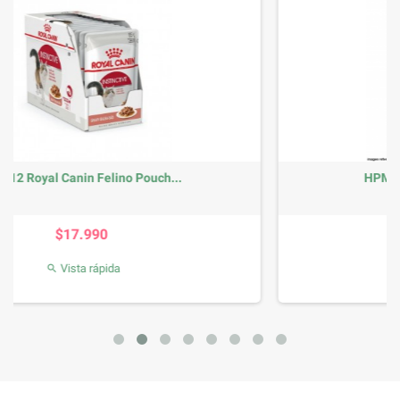
HPM Gato Kidney and Joint 3kg
Precio
$38.990
Vista rápida
