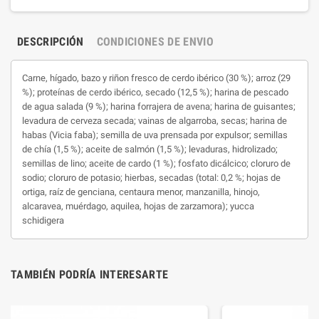
DESCRIPCIÓN
CONDICIONES DE ENVIO
Carne, hígado, bazo y riñon fresco de cerdo ibérico (30 %); arroz (29
%); proteínas de cerdo ibérico, secado (12,5 %); harina de pescado
de agua salada (9 %); harina forrajera de avena; harina de guisantes;
levadura de cerveza secada; vainas de algarroba, secas; harina de
habas (Vicia faba); semilla de uva prensada por expulsor; semillas
de chía (1,5 %); aceite de salmón (1,5 %); levaduras, hidrolizado;
semillas de lino; aceite de cardo (1 %); fosfato dicálcico; cloruro de
sodio; cloruro de potasio; hierbas, secadas (total: 0,2 %; hojas de
ortiga, raíz de genciana, centaura menor, manzanilla, hinojo,
alcaravea, muérdago, aquilea, hojas de zarzamora); yucca
schidigera
TAMBIÉN PODRÍA INTERESARTE