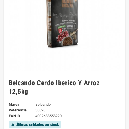
Belcando Cerdo Iberico Y Arroz
12,5kg
Marca
Belcando
Referencia
38898
EAN13
4002633558220
Últimas unidades en stock
warning