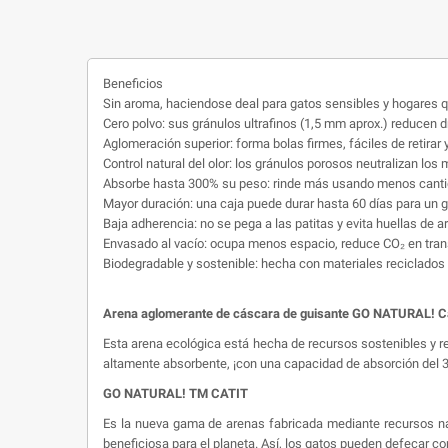
Beneficios
Sin aroma, haciendose deal para gatos sensibles y hogares q
Cero polvo: sus gránulos ultrafinos (1,5 mm aprox.) reducen d
Aglomeración superior: forma bolas firmes, fáciles de retirar
Control natural del olor: los gránulos porosos neutralizan los
Absorbe hasta 300% su peso: rinde más usando menos canti
Mayor duración: una caja puede durar hasta 60 días para un 
Baja adherencia: no se pega a las patitas y evita huellas de a
Envasado al vacío: ocupa menos espacio, reduce CO₂ en tran
Biodegradable y sostenible: hecha con materiales reciclados
Arena aglomerante de cáscara de guisante GO NATURAL! Ca
Esta arena ecológica está hecha de recursos sostenibles y r
altamente absorbente, ¡con una capacidad de absorción del 30
GO NATURAL! TM CATIT
Es la nueva gama de arenas fabricada mediante recursos na
beneficiosa para el planeta. Así, los gatos pueden defecar co