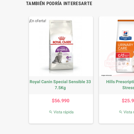
TAMBIÉN PODRÍA INTERESARTE
¡En oferta!
in Felino
Royal Canin Special Sensible 33
Hills Prescript
7.5Kg
Stress
io
Precio
P
0
$56.990
$25.
da
Vista rápida
Vista 

