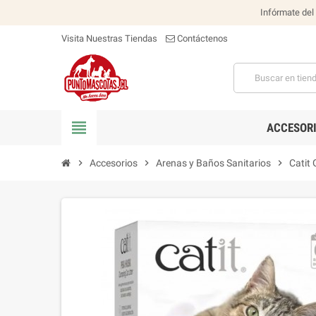
Infórmate del
Visita Nuestras Tiendas
Contáctenos
view_headline
ACCESOR
chevron_right
Accesorios
chevron_right
Arenas y Baños Sanitarios
chevron_right
Catit