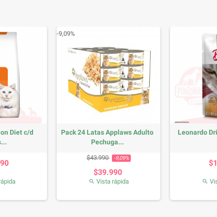
-9,09%
ion Diet c/d
Pack 24 Latas Applaws Adulto
Leonardo Dr
...
Pechuga...
recio
Precio base
Precio
$43.990
-9,09%
990
$
$39.990
rápida
Vista rápida
Vis

