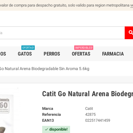
 valor de compra para despacho gratuito, solo valido para region metropolitana
v
sear
OFERTAS!
IMPERDIBLES!
IOS
GATOS
PERROS
OFERTAS
FARMACIA
 Go Natural Arena Biodegradable Sin Aroma 5.6kg
Catit Go Natural Arena Biodeg
Marca
Catit
Referencia
42875
EAN13
022517441459
disponible!
check