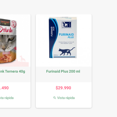
ink Ternera 40g
Furinaid Plus 200 ml
Precio
Precio
1.490
$29.990
ta rápida
Vista rápida
