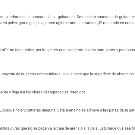
ras exteriores de la cáscara de los guisantes. Se reciclan cáscaras de guisan
z en polvo, goma guar, o agentes aglomerantes naturales. ¡El resultado es una 
l™ no tiene polvo, por lo que es una excelente opción para gatos y personas c
la mayoría de nuestros competidores, lo que hace que la superficie de absorció
ente y deja así los olores desagradables retenidos.
, ¡porque no encontrarás ninguna! Esta arena no se adhiere a las patas de tu gat
tas duras que no se pegan a la caja de arena o a la pala. Esto hace que sea fáci