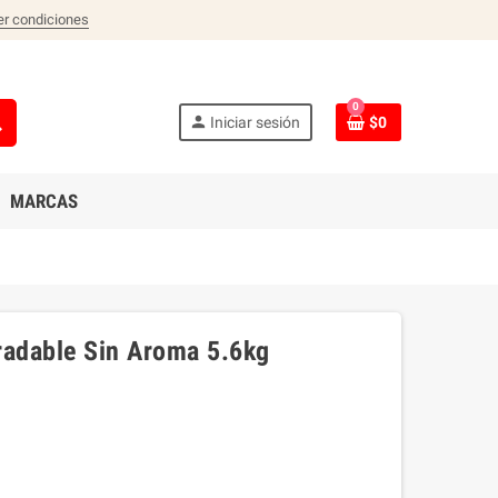
er condiciones
0
ch
person
Iniciar sesión
$0
MARCAS
radable Sin Aroma 5.6kg