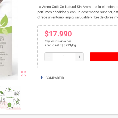
La Arena Catit Go Natural Sin Aroma es la elección p
perfumes añadidos y con un desempeño superior, esta
ofrece un entorno limpio, saludable y libre de olores mo
$17.990
Impuestos incluidos
Precio ref.: $3213/kg
remove
add
zoom_out_map
COMPARTIR