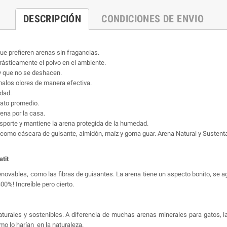
DESCRIPCIÓN
CONDICIONES DE ENVIO
ue prefieren arenas sin fragancias.
rásticamente el polvo en el ambiente.
 y que no se deshacen.
 malos olores de manera efectiva.
dad.
gato promedio.
rena por la casa.
sporte y mantiene la arena protegida de la humedad.
 como cáscara de guisante, almidón, maíz y goma guar. Arena Natural y Sustent
tit
enovables, como las fibras de guisantes. La arena tiene un aspecto bonito, se 
0%! Increíble pero cierto.
turales y sostenibles. A diferencia de muchas arenas minerales para gatos, l
mo lo harían en la naturaleza.