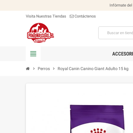
Infórmate del
Visita Nuestras Tiendas
Contáctenos
view_headline
ACCESOR
chevron_right
Perros
chevron_right
Royal Canin Canino Giant Adulto 15 kg