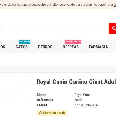
 valor de compra para despacho gratuito, solo valido para region metropolitana
v
sear
OFERTAS!
IMPERDIBLES!
IOS
GATOS
PERROS
OFERTAS
FARMACIA
Royal Canin Canino Giant Adul
Marca
Royal Canin
Referencia
30088
EAN13
7790187340466
Fuera de stock
block