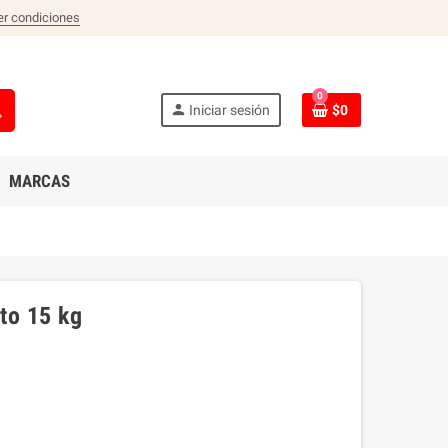
er condiciones
0
ch
person
Iniciar sesión
$0
MARCAS
to 15 kg