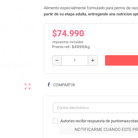
Alimento especialmente formulado para perros de raza
partir de su etapa adulta, entregando una nutricion o
$74.990
Impuestos incluidos
Precio ref.: $4999/kg
remove
add
zoom_out_map
COMPARTIR
Autorizo recibir respuesta de puntomascotas
NOTIFICARME CUANDO ESTE PR