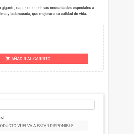
 gigante, capaz de cubrir sus
necesidades especiales a
ptima y balanceada, que mejorara su calidad de vida.
shopping_cart
AÑADIR AL CARRITO
.cl
ODUCTO VUELVA A ESTAR DISPONIBLE