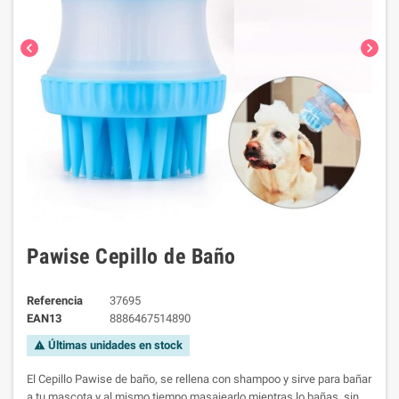
chevron_left
chevron_right
Pawise Cepillo de Baño
Referencia
37695
EAN13
8886467514890
Últimas unidades en stock
warning
El Cepillo Pawise de baño, se rellena con shampoo y sirve para bañar
a tu mascota y al mismo tiempo masajearlo mientras lo bañas, sin