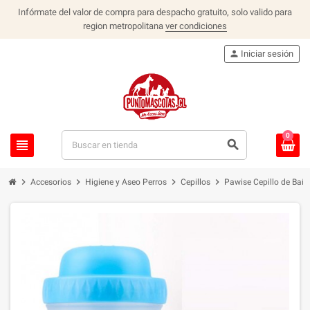
Infórmate del valor de compra para despacho gratuito, solo valido para
region metropolitana
ver condiciones
person
Iniciar sesión
0
view_headline
search
chevron_right
chevron_right
chevron_right
chevron_right
Accesorios
Higiene y Aseo Perros
Cepillos
Pawise Cepillo de Bañ