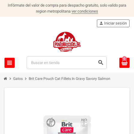
Infórmate del valor de compra para despacho gratuito, solo valido para
region metropolitana
ver condiciones
person
Iniciar sesión
0
view_headline
search
chevron_right
chevron_right
Gatos
Brit Care Pouch Cat Fillets In Gravy Savory Salmon