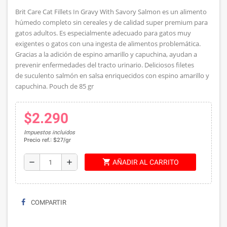
Brit Care Cat Fillets In Gravy With Savory Salmon es un alimento
húmedo completo sin cereales y de calidad super premium para
gatos adultos. Es especialmente adecuado para gatos muy
exigentes o gatos con una ingesta de alimentos problemática.
Gracias a la adición de espino amarillo y capuchina, ayudan a
prevenir enfermedades del tracto urinario. Deliciosos filetes
de suculento salmón en salsa enriquecidos con espino amarillo y
capuchina. Pouch de 85 gr
$2.290
Impuestos incluidos
Precio ref.: $27/gr
shopping_cart
remove
add
AÑADIR AL CARRITO
COMPARTIR