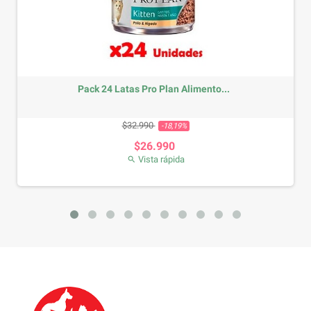
Pack 24 Latas Pro Plan Alimento...
Precio base
Precio
$32.990
-18,19%
$26.990
Vista rápida
