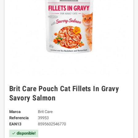
Brit Care Pouch Cat Fillets In Gravy
Savory Salmon
Marca
Brit Care
Referencia
39953
EAN13
8595602546770
disponible!
check