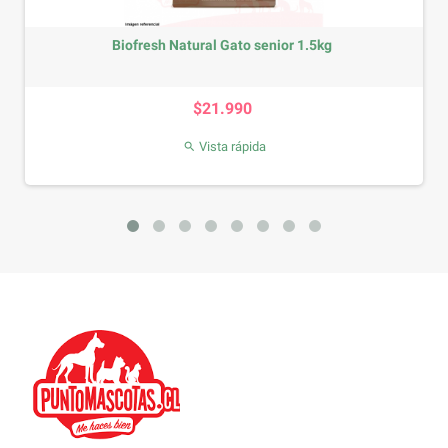
Natural Gato senior 1.5kg
Golosinas
Precio
$21.990
Vista rápida

