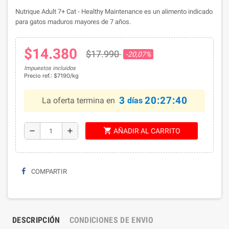
Nutrique Adult 7+ Cat - Healthy Maintenance es un alimento indicado
para gatos maduros mayores de 7 años.
$14.380
$17.990
-20,07%
Impuestos incluidos
Precio ref.: $7190/kg
3
20:27:39
La oferta termina en
días
shopping_cart
remove
add
AÑADIR AL CARRITO
COMPARTIR
DESCRIPCIÓN
CONDICIONES DE ENVIO