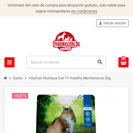
Infórmate del valor de compra para despacho gratuito, solo valido para
region metropolitana
ver condiciones
person
Iniciar sesión
0
view_headline
search
chevron_right
chevron_right
Gatos
VitalCan Nutrique Cat 7+ Healthy Maintenance 2kg
-20,07%