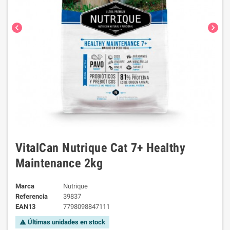
chevron_left
chevron_right
VitalCan Nutrique Cat 7+ Healthy
Maintenance 2kg
Marca
Nutrique
Referencia
39837
EAN13
7798098847111
Últimas unidades en stock
warning