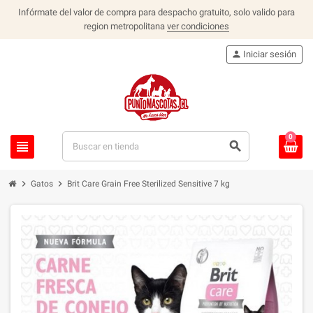
Infórmate del valor de compra para despacho gratuito, solo valido para
region metropolitana
ver condiciones
person
Iniciar sesión
0
view_headline
search
chevron_right
chevron_right
Gatos
Brit Care Grain Free Sterilized Sensitive 7 kg